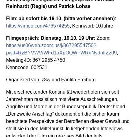
Reinhardt (Regie) und Patrick Lohse
Film: ab sofort bis 19.10. (bitte vorher ansehen):
https://vimeo.com/476574255
, Kennwort: 10Jahre
Filmgespräch: Dienstag, 19.10. 19 Uhr:
Zoom:
https://us06web.zoom.us/j/86729554750?
pwd=RzBYVWViWFd1aXpOQWFWRnNvdnIrZz09
;
Meeting-ID: 867 2955 4750
Kenncode: 002531
Organisiert von iz3w und Fantifa Freiburg
Mit erschreckender Kontinuität wiederholen sich seit
Jahrzehnten rassistisch motivierte Ausschreitungen,
Angriffe und Morde in der Bundesrepublik Deutschland.
„Der zweite Anschlag“ dokumentiert die bisher kaum
beachtete Perspektive der Betroffenen dieser Gewalt und
stellt sie in den Mittelpunkt. In tiefgehenden Interviews
entwickelt der Film ein präzises Bild der teils