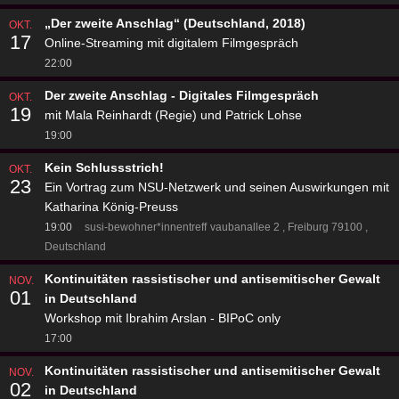
„Der zweite Anschlag“ (Deutschland, 2018)
OKT.
17
Online-Streaming mit digitalem Filmgespräch
22:00
Der zweite Anschlag - Digitales Filmgespräch
OKT.
19
mit Mala Reinhardt (Regie) und Patrick Lohse
19:00
Kein Schlussstrich!
OKT.
23
Ein Vortrag zum NSU-Netzwerk und seinen Auswirkungen mit
Katharina König-Preuss
19:00
susi-bewohner*innentreff
vaubanallee 2
Freiburg 79100
Deutschland
Kontinuitäten rassistischer und antisemitischer Gewalt
NOV.
01
in Deutschland
Workshop mit Ibrahim Arslan - BIPoC only
17:00
Kontinuitäten rassistischer und antisemitischer Gewalt
NOV.
02
in Deutschland