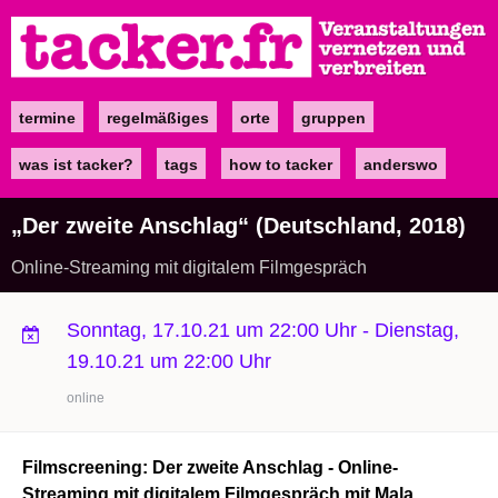
Direkt
zum
Inhalt
termine
regelmäßiges
orte
gruppen
Main
navigation
was ist tacker?
tags
how to tacker
anderswo
„Der zweite Anschlag“ (Deutschland, 2018)
Online-Streaming mit digitalem Filmgespräch
Sonntag, 17.10.21 um 22:00 Uhr
-
Dienstag,
19.10.21 um 22:00 Uhr
online
Filmscreening: Der zweite Anschlag -
Online-
Streaming mit digitalem Filmgespräch mit Mala