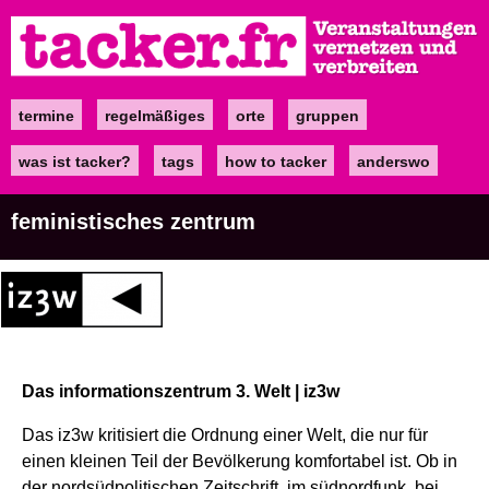
Direkt
zum
Inhalt
termine
regelmäßiges
orte
gruppen
Main
navigation
was ist tacker?
tags
how to tacker
anderswo
feministisches zentrum
Das informationszentrum 3. Welt | iz3w
Das iz3w kritisiert die Ordnung einer Welt, die nur für
einen kleinen Teil der Bevölkerung komfortabel ist. Ob in
der nordsüdpolitischen Zeitschrift, im südnordfunk, bei