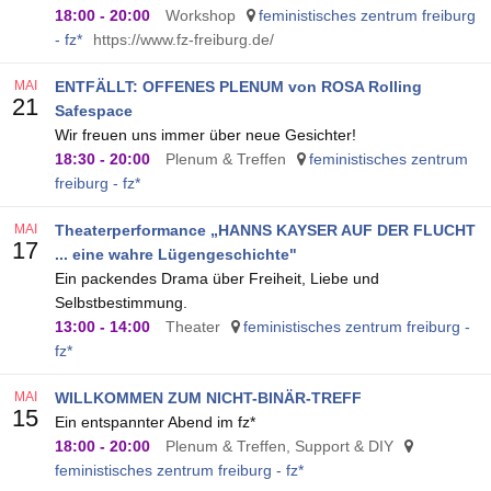
18:00
-
20:00
Workshop
feministisches zentrum freiburg
- fz*
https://www.fz-freiburg.de/
MAI
ENTFÄLLT: OFFENES PLENUM von ROSA Rolling
21
Safespace
Wir freuen uns immer über neue Gesichter!
18:30
-
20:00
Plenum & Treffen
feministisches zentrum
freiburg - fz*
MAI
Theaterperformance „HANNS KAYSER AUF DER FLUCHT
17
... eine wahre Lügengeschichte"
Ein packendes Drama über Freiheit, Liebe und
Selbstbestimmung.
13:00
-
14:00
Theater
feministisches zentrum freiburg -
fz*
MAI
WILLKOMMEN ZUM NICHT-BINÄR-TREFF
15
Ein entspannter Abend im fz*
18:00
-
20:00
Plenum & Treffen, Support & DIY
feministisches zentrum freiburg - fz*