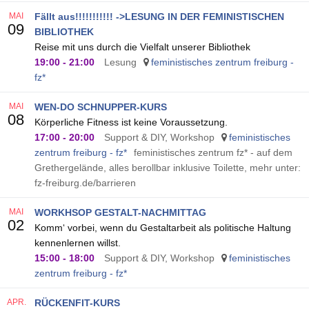
MAI
Fällt aus!!!!!!!!!!! ->LESUNG IN DER FEMINISTISCHEN
09
BIBLIOTHEK
Reise mit uns durch die Vielfalt unserer Bibliothek
19:00
-
21:00
Lesung
feministisches zentrum freiburg -
fz*
MAI
WEN-DO SCHNUPPER-KURS
08
Körperliche Fitness ist keine Voraussetzung.
17:00
-
20:00
Support & DIY, Workshop
feministisches
zentrum freiburg - fz*
feministisches zentrum fz* - auf dem
Grethergelände, alles berollbar inklusive Toilette, mehr unter:
fz-freiburg.de/barrieren
MAI
WORKHSOP GESTALT-NACHMITTAG
02
Komm‘ vorbei, wenn du Gestaltarbeit als politische Haltung
kennenlernen willst.
15:00
-
18:00
Support & DIY, Workshop
feministisches
zentrum freiburg - fz*
APR.
RÜCKENFIT-KURS