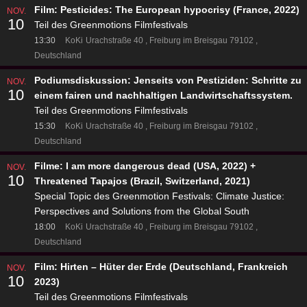
Film: Pesticides: The European hypocrisy (France, 2022)
NOV.
10
Teil des Greenmotions Filmfestivals
13:30
KoKi
Urachstraße 40
Freiburg im Breisgau 79102
Deutschland
Podiumsdiskussion: Jenseits von Pestiziden: Schritte zu
NOV.
10
einem fairen und nachhaltigen Landwirtschaftssystem.
Teil des Greenmotions Filmfestivals
15:30
KoKi
Urachstraße 40
Freiburg im Breisgau 79102
Deutschland
Filme: I am more dangerous dead (USA, 2022) +
NOV.
10
Threatened Tapajos (Brazil, Switzerland, 2021)
Special Topic des Greenmotion Festivals: Climate Justice:
Perspectives and Solutions from the Global South
18:00
KoKi
Urachstraße 40
Freiburg im Breisgau 79102
Deutschland
Film: Hirten – Hüter der Erde (Deutschland, Frankreich
NOV.
10
2023)
Teil des Greenmotions Filmfestivals