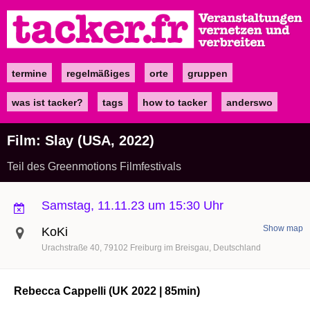
Direkt
zum
Inhalt
termine
regelmäßiges
orte
gruppen
Main
navigation
was ist tacker?
tags
how to tacker
anderswo
Film: Slay (USA, 2022)
Teil des Greenmotions Filmfestivals
Samstag, 11.11.23 um 15:30 Uhr
Show map
KoKi
Urachstraße 40
79102
Freiburg im Breisgau
Deutschland
Rebecca Cappelli (UK 2022 | 85min)