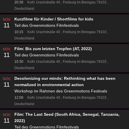
20:30
KoKi
Urachstraße 40
Freiburg im Breisgau 79102
Deutschland
Kurzfilme für Kinder / Shortfilms for kids
NOV.
11
Teil des Greenmotions Filmfestivals
10:15
KoKi
Urachstraße 40
Freiburg im Breisgau 79102
Deutschland
Film: Bis zum letzten Tropfen (AT, 2022)
NOV.
11
Teil des Greenmotions Filmfestivals
10:30
KoKi
Urachstraße 40
Freiburg im Breisgau 79102
Deutschland
Decolonizing our minds: Rethinking what has been
NOV.
11
normalized in environmental action
Workshop im Rahmen des Greenmotions Festivals
12:00
KoKi
Urachstraße 40
Freiburg im Breisgau 79102
Deutschland
Film: The Last Seed (South Africa, Senegal, Tanzania,
NOV.
11
2022)
Teil des Greenmotions Filmfestivals