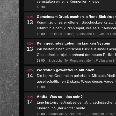
vernstalten wir eine Kennenlernkneipe.
18:30
Gemeinsam Druck machen- offene Siebdruck
NOV.
13
Kommt zu unserer offenen Siebdruckwerkstatt: br
erfahrt in einem kurzen Input, wie es zur Aushö
18:00
Rasthaus Freiburg
Adlerstraße 12
Grether Gel
Kein gesundes Leben im kranken System
NOV.
13
Wir werfen einen kritischen Blick auf unser Ges
Gesundheitsprojekte anhand der neuen Poliklini
18:00
Breisacher Tor
Rempartstraße 4
Freiburg im B
Workshop gewaltfrei in Aktionen
NOV.
14
Die Letzte Generation polarisiert. Mit stets frie
gesellschaftlichen Diskurs. Wieso dieses Vorgehe
16:00
Antifa- Was soll das sein?
NOV.
14
Eine historische Analyse der „Antifaschistische
Einordnung „der Antifa“ heute.
18:00
Strandcafé
Adlerstraße 12
Freiburg im Breisg