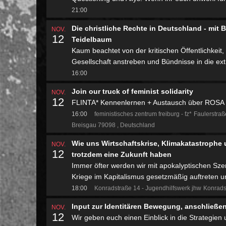
21:00
Die christliche Rechte in Deutschland - mi
NOV.
12
Teidelbaum
Kaum beachtet von der kritischen Öffentlichkeit,
Gesellschaft anstreben und Bündnisse in die ex
16:00
Join our truck of feminist solidarity
NOV.
12
FLINTA* Kennenlernen + Austausch über ROSA u
16:00
feministisches zentrum freiburg - fz*
Faulerstraß
Breisgau 79098
Deutschland
Wie uns Wirtschaftskrise, Klimakatastrophe 
NOV.
12
trotzdem eine Zukunft haben
Immer öfter werden wir mit apokalyptischen Sze
Kriege im Kapitalismus gesetzmäßig auftreten u
18:00
Konradstraße 14 - Jugendhilfswerk jhw
Konrads
Input zur Identitären Bewegung, anschließ
NOV.
12
Wir geben euch einen Einblick in die Strategie