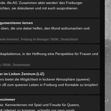
 Munde. Als AG ‘Zusammen aktiv werden’ des Freiburger
ichten, sie diskutieren und mit euch ausprobieren.
gumentieren lernen
 üben, die uns dabei helfen, den Mund aufzumachen und
ände Innenhof
Freiburg im Breisgau 79098
Deutschland
tikapitalismus, in der Hoffnung eine Perspektive für Frauen und
au 79098
Deutschland
 im Linken Zentrum (LiZ)
bietet die Möglichkeit in lockerer Atmosphäre (queere)
zB zum queeren Leben in Freiburg und Kontakte zu knüpfen!
hnzimmer
z. Kennenlernen mit Spiel und Freude für Queers,
lt (alleine) zu kommen, schreibt uns gern vorab.