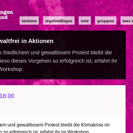
Main
termine
regelmäßiges
orte
gruppen
was i
navigation
ltfrei in Aktionen
ts friedlichem und gewaltlosem Protest bleibt die
eso dieses Vorgehen so erfolgreich ist, erfahrt ihr
Workshop.
18:00
ichem und gewaltlosem Protest bleibt die Klimakrise im
so erfolgreich ist, erfahrt ihr im Workshop.