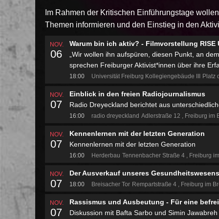
Im Rahmen der Kritischen Einführungstage wollen 
Themen informieren und den Einstieg in den Aktivi
Warum bin ich aktiv? - Filmvorstellung RISE
NOV.
06
„Wir wollen ihn aufspüren, diesen Punkt, an d
sprechen Freiburger Aktivist*innen über ihre Er
18:00
Universität Freiburg Kollegiengebäude III
Platz 
Einblick in den freien Radiojournalismus
NOV.
07
Radio Dreyeckland berichtet aus unterschiedlich
16:00
radio dreyeckland
Adlerstraße 12
Freiburg im 
Kennenlernen mit der letzten Generation
NOV.
07
Kennenlernen mit der letzten Generation
16:00
Herderbau
Tennenbacher Straße 4
Freiburg i
Der Ausverkauf unseres Gesundheitswesen
NOV.
07
18:00
Breisacher Tor
Rempartstraße 4
Freiburg im B
Rassismus und Ausbeutung - Für eine befreit
NOV.
07
Diskussion mit Bafta Sarbo und Simin Jawabreh