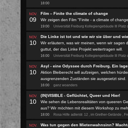
18:00
Film – Finite the climate of change
NOV.
09
Wir zeigen den Film "Finite - a climate of change
19:00
Universität Freiburg Kollegiengebäude III
Platz 
Die Linke ist tot und wie wir sie über und w
NOV.
10
Wir erläutern, was wir meinen, wenn wir sagen d
guttut, der das Linke Projekt weitertragen will.
16:00
Universität Freiburg Kollegiengebäude III
Platz 
Asyl - eine Odyssee durch Freiburg. Ein lag
NOV.
10
Aktion Bleiberecht will aufzeigen, welchen hür
ausgrenzenden Zuständen sie ausgesetzt sind.
16:00
ganz woanders
(IN)VISIBLE - Geflüchtet, Queer und Hier!
NOV.
10
Wie sehen die Lebensrealitäten von queeren Gef
aus? Wir möchten mit diesem Workshop zu mehr 
18:00
Rosa Hilfe
adlerstr. 12
im Grether-Gelände
Fr
Was tun gegen den Mietenwahnsinn? Machtau
NOV.