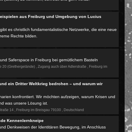
t Beispielen aus Freiburg und Umgebung von Lucius
 gibt es christlich fundamentalistische Netzwerke, die eine neue
treme Rechte bilden.
nd Saferspace in Freiburg bei gemütlichem Basteln
e 20 (Grethergelände)
Zugang auch über Adlerstraße
Freiburg im
und ein Dritter Weltkrieg bedrohen – und warum wir
narien konfrontiert. Wir möchten aufzeigen, warum Krisen und
nd was unsere Lösung ist.
traße 14
Freiburg im Breisgau 79100
Deutschland
ende Kennenlernkneipe
n und Denkweisen der Identitären Bewegung, im Anschluss