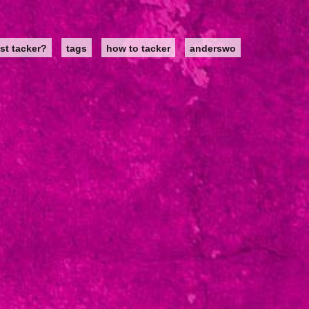
st tacker?
tags
how to tacker
anderswo