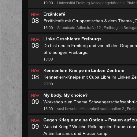
19:00
Universität Freiburg Kollegiengebäude III
Platz 
Erzählcafé
NOV.
08
Erzählcafé mit Gruppentischen & dem Thema „
16:00
Strandcafé
Adlerstraße 12
Freiburg im Breisg
Linke Geschichte Freiburgs
NOV.
08
Du bist neu in Freiburg und von all den Gruppen v
Strömungen Freiburgs.
18:00
Kennenlern-Kneipe im Linken Zentrum
NOV.
08
Kennenlern-Kneipe mit Cuba Libre im Linken Z
20:00
My body. My choice?
NOV.
09
Workshop zum Thema Schwangerschaftsabbrü
16:00
susi-bewohner*innentreff
vaubanallee 2
Freib
Gegen Krieg nur eine Option – Frauen auf zu
NOV.
09
Was ist Krieg? Welche Rolle spielen Frauen da
Antimiltarismus und Frauenkampf.