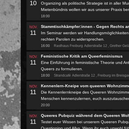
10
Organizing als politische Strategie ist in aller
Mietenbündnis wollen wir aus unserer Praxis ber
18:00
Stammtischkämpfer:innen - Gegen Rechts ar
NOV.
11
Im Seminar werden wir Handlungsmöglichkeiten
rechten Parolen zu widersprechen.
16:00
Rasthaus Freiburg
Adlerstraße 12
Grether Gel
Feministische Kritik am Queerfeminismus
NOV.
11
Eine Einführung in feministische Theorie und An
Queers zu formulieren.
18:00
Strandcafé
Adlerstraße 12
Freiburg im Breisg
Kennenlern-Kneipe vom queeren Wohnzimmer
NOV.
11
Die Kennenlernkneipe des Queeren Wohnzimmers 
Menschen kennenzulernen, euch auszutauschen 
20:00
Queeres Pubquiz während dem Queeren Wo
NOV.
11
Testet euer Wissen bei unserem Queeren Pubqui
Questioning und Allys. Wenn ihr euch unwohl füh