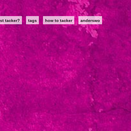
st tacker?
tags
how to tacker
anderswo