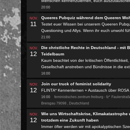
Menschen kennenzulernen, euch auszutauschen 
20:00
Queeres Pubquiz während dem Queeren Wo
NOV.
11
Testet euer Wissen bei unserem Queeren Pubqui
Questioning und Allys. Wenn ihr euch unwohl füh
21:00
Die christliche Rechte in Deutschland - mi
NOV.
12
Teidelbaum
Kaum beachtet von der kritischen Öffentlichkeit,
Gesellschaft anstreben und Bündnisse in die ex
16:00
Join our truck of feminist solidarity
NOV.
12
FLINTA* Kennenlernen + Austausch über ROSA u
16:00
feministisches zentrum freiburg - fz*
Faulerstraß
Breisgau 79098
Deutschland
Wie uns Wirtschaftskrise, Klimakatastrophe 
NOV.
12
trotzdem eine Zukunft haben
Immer öfter werden wir mit apokalyptischen Sze