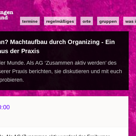
Main
termine
regelmäßiges
orte
gruppen
was i
navigation
n? Machtaufbau durch Organizing - Ein
aus der Praxis
n aller Munde. Als AG ‘Zusammen aktiv werden’ des
rer Praxis berichten, sie diskutieren und mit euch
probieren.
0:00