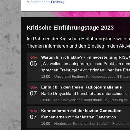
Mietenbündnis Freiburg
Kritische Einführungstage 2023
Im Rahmen der Kritischen Einführungstage wollen 
Themen informieren und den Einstieg in den Aktivi
Warum bin ich aktiv? - Filmvorstellung RISE
NOV.
06
„Wir wollen ihn aufspüren, diesen Punkt, an d
sprechen Freiburger Aktivist*innen über ihre Er
18:00
Universität Freiburg Kollegiengebäude III
Platz 
Einblick in den freien Radiojournalismus
NOV.
07
Radio Dreyeckland berichtet aus unterschiedlich
16:00
radio dreyeckland
Adlerstraße 12
Freiburg im 
Kennenlernen mit der letzten Generation
NOV.
07
Kennenlernen mit der letzten Generation
16:00
Herderbau
Tennenbacher Straße 4
Freiburg i