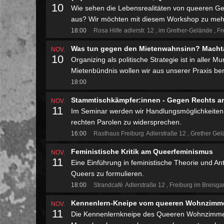
10
Wie sehen die Lebensrealitäten von queeren Gef
aus? Wir möchten mit diesem Workshop zu mehr 
18:00
Rosa Hilfe
adlerstr. 12
im Grether-Gelände
Fr
Was tun gegen den Mietenwahnsinn? Machtau
NOV.
10
Organizing als politische Strategie ist in aller
Mietenbündnis wollen wir aus unserer Praxis ber
18:00
Stammtischkämpfer:innen - Gegen Rechts ar
NOV.
11
Im Seminar werden wir Handlungsmöglichkeiten
rechten Parolen zu widersprechen.
16:00
Rasthaus Freiburg
Adlerstraße 12
Grether Gel
Feministische Kritik am Queerfeminismus
NOV.
11
Eine Einführung in feministische Theorie und An
Queers zu formulieren.
18:00
Strandcafé
Adlerstraße 12
Freiburg im Breisg
Kennenlern-Kneipe vom queeren Wohnzimmer
NOV.
11
Die Kennenlernkneipe des Queeren Wohnzimmers 