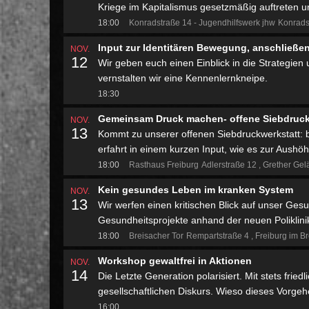
Kriege im Kapitalismus gesetzmäßig auftreten u
18:00
Konradstraße 14 - Jugendhilfswerk jhw
Konrads
Input zur Identitären Bewegung, anschließ
NOV.
12
Wir geben euch einen Einblick in die Strategie
vernstalten wir eine Kennenlernkneipe.
18:30
Gemeinsam Druck machen- offene Siebdruck
NOV.
13
Kommt zu unserer offenen Siebdruckwerkstatt: br
erfahrt in einem kurzen Input, wie es zur Aushö
18:00
Rasthaus Freiburg
Adlerstraße 12
Grether Gel
Kein gesundes Leben im kranken System
NOV.
13
Wir werfen einen kritischen Blick auf unser Ges
Gesundheitsprojekte anhand der neuen Poliklini
18:00
Breisacher Tor
Rempartstraße 4
Freiburg im B
Workshop gewaltfrei in Aktionen
NOV.
14
Die Letzte Generation polarisiert. Mit stets frie
gesellschaftlichen Diskurs. Wieso dieses Vorgehe
16:00