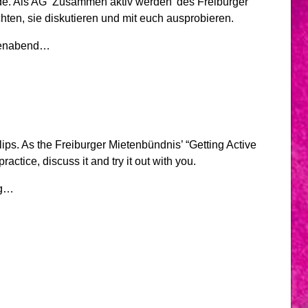
unde. Als AG ‘Zusammen aktiv werden’ des Freiburger
hten, sie diskutieren und mit euch ausprobieren.
ipenabend…
 lips. As the Freiburger Mietenbündnis’ “Getting Active
actice, discuss it and try it out with you.
ng…