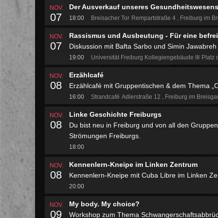
Der Ausverkauf unseres Gesundheitswesen
NOV.
07
18:00
Breisacher Tor
Rempartstraße 4
Freiburg im B
Rassismus und Ausbeutung - Für eine befreit
NOV.
07
Diskussion mit Bafta Sarbo und Simin Jawabreh
19:00
Universität Freiburg Kollegiengebäude III
Platz 
Erzählcafé
NOV.
08
Erzählcafé mit Gruppentischen & dem Thema „
16:00
Strandcafé
Adlerstraße 12
Freiburg im Breisg
Linke Geschichte Freiburgs
NOV.
08
Du bist neu in Freiburg und von all den Gruppen v
Strömungen Freiburgs.
18:00
Kennenlern-Kneipe im Linken Zentrum
NOV.
08
Kennenlern-Kneipe mit Cuba Libre im Linken Z
20:00
My body. My choice?
NOV.
09
Workshop zum Thema Schwangerschaftsabbrü