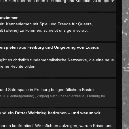
zB zum queeren Leben in Freiburg und Kontakte zu knüpfen!
hnzimmer
z. Kennenlernen mit Spiel und Freude für Queers,
lt (alleine) zu kommen, schreibt uns gern vorab.
t Beispielen aus Freiburg und Umgebung von Lucius
 gibt es christlich fundamentalistische Netzwerke, die eine neue
treme Rechte bilden.
nd Saferspace in Freiburg bei gemütlichem Basteln
e 20 (Grethergelände)
Zugang auch über Adlerstraße
Freiburg im
und ein Dritter Weltkrieg bedrohen – und warum wir
narien konfrontiert. Wir möchten aufzeigen, warum Krisen und