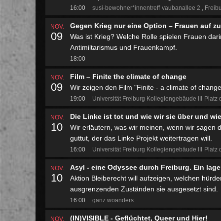
16:00
susi-bewohner*innentreff
vaubanallee 2
Freib
Gegen Krieg nur eine Option – Frauen auf zu
NOV.
09
Was ist Krieg? Welche Rolle spielen Frauen da
Antimiltarismus und Frauenkampf.
18:00
Film – Finite the climate of change
NOV.
09
Wir zeigen den Film "Finite - a climate of change
19:00
Universität Freiburg Kollegiengebäude III
Platz 
Die Linke ist tot und wie wir sie über und w
NOV.
10
Wir erläutern, was wir meinen, wenn wir sagen d
guttut, der das Linke Projekt weitertragen will.
16:00
Universität Freiburg Kollegiengebäude III
Platz 
Asyl - eine Odyssee durch Freiburg. Ein lag
NOV.
10
Aktion Bleiberecht will aufzeigen, welchen hür
ausgrenzenden Zuständen sie ausgesetzt sind.
16:00
ganz woanders
(IN)VISIBLE - Geflüchtet, Queer und Hier!
NOV.