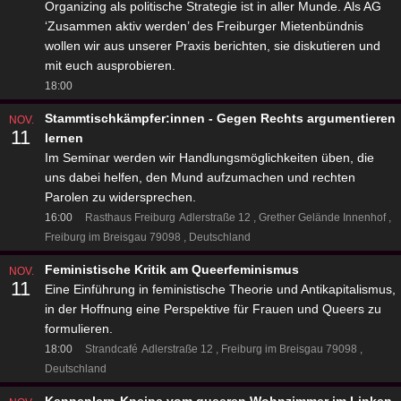
Organizing als politische Strategie ist in aller Munde. Als AG
‘Zusammen aktiv werden’ des Freiburger Mietenbündnis
wollen wir aus unserer Praxis berichten, sie diskutieren und
mit euch ausprobieren.
18:00
Stammtischkämpfer:innen - Gegen Rechts argumentieren
NOV.
11
lernen
Im Seminar werden wir Handlungsmöglichkeiten üben, die
uns dabei helfen, den Mund aufzumachen und rechten
Parolen zu widersprechen.
16:00
Rasthaus Freiburg
Adlerstraße 12
Grether Gelände Innenhof
Freiburg im Breisgau 79098
Deutschland
Feministische Kritik am Queerfeminismus
NOV.
11
Eine Einführung in feministische Theorie und Antikapitalismus,
in der Hoffnung eine Perspektive für Frauen und Queers zu
formulieren.
18:00
Strandcafé
Adlerstraße 12
Freiburg im Breisgau 79098
Deutschland