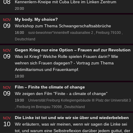
08
Kennenlern-Kneipe mit Cuba Libre im Linken Zentrum
20:00
My body. My choice?
NOV.
09
Workshop zum Thema Schwangerschaftsabbrüche
16:00
susi-bewohner*innentreff
vaubanallee 2
Freiburg 79100
Deutschland
Gegen Krieg nur eine Option – Frauen auf zur Revolution
NOV.
09
Was ist Krieg? Welche Rolle spielen Frauen darin? Wie
wehren sich Frauen dagegen? - Vortrag zum Thema
Antimiltarismus und Frauenkampf.
18:00
Film – Finite the climate of change
NOV.
09
Wir zeigen den Film "Finite - a climate of change"
19:00
Universität Freiburg Kollegiengebäude III
Platz der Universität 3
Freiburg im Breisgau 79098
Deutschland
Die Linke ist tot und wie wir sie über und wiederbeleben
NOV.
10
Wir erläutern, was wir meinen, wenn wir sagen die Linke sei
tot, und warum eine Selbstreflexion darüber jedem guttut, der