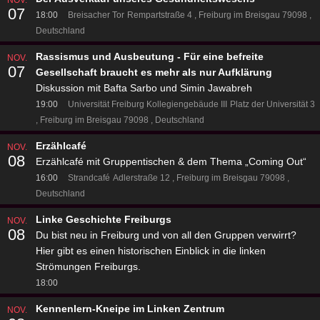
NOV.
07
18:00
Breisacher Tor
Rempartstraße 4
Freiburg im Breisgau 79098
Deutschland
Rassismus und Ausbeutung - Für eine befreite
NOV.
07
Gesellschaft braucht es mehr als nur Aufklärung
Diskussion mit Bafta Sarbo und Simin Jawabreh
19:00
Universität Freiburg Kollegiengebäude III
Platz der Universität 3
Freiburg im Breisgau 79098
Deutschland
Erzählcafé
NOV.
08
Erzählcafé mit Gruppentischen & dem Thema „Coming Out“
16:00
Strandcafé
Adlerstraße 12
Freiburg im Breisgau 79098
Deutschland
Linke Geschichte Freiburgs
NOV.
08
Du bist neu in Freiburg und von all den Gruppen verwirrt?
Hier gibt es einen historischen Einblick in die linken
Strömungen Freiburgs.
18:00
Kennenlern-Kneipe im Linken Zentrum
NOV.