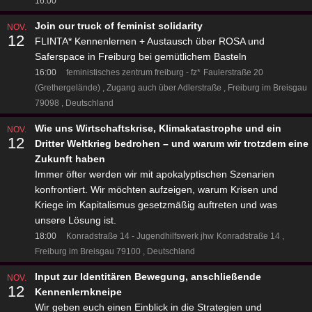
16:00
Join our truck of feminist solidarity
NOV.
12
FLINTA* Kennenlernen + Austausch über ROSA und
Saferspace in Freiburg bei gemütlichem Basteln
16:00
feministisches zentrum freiburg - fz*
Faulerstraße 20
(Grethergelände)
Zugang auch über Adlerstraße
Freiburg im Breisgau
79098
Deutschland
Wie uns Wirtschaftskrise, Klimakatastrophe und ein
NOV.
12
Dritter Weltkrieg bedrohen – und warum wir trotzdem eine
Zukunft haben
Immer öfter werden wir mit apokalyptischen Szenarien
konfrontiert. Wir möchten aufzeigen, warum Krisen und
Kriege im Kapitalismus gesetzmäßig auftreten und was
unsere Lösung ist.
18:00
Konradstraße 14 - Jugendhilfswerk jhw
Konradstraße 14
Freiburg im Breisgau 79100
Deutschland
Input zur Identitären Bewegung, anschließende
NOV.
12
Kennenlernkneipe
Wir geben euch einen Einblick in die Strategien und