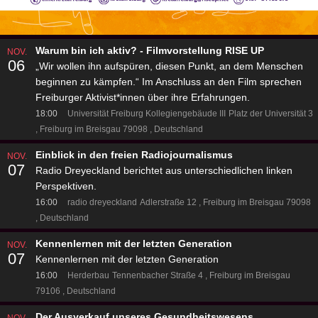
Warum bin ich aktiv? - Filmvorstellung RISE UP
NOV.
06
„Wir wollen ihn aufspüren, diesen Punkt, an dem Menschen
beginnen zu kämpfen.“ Im Anschluss an den Film sprechen
Freiburger Aktivist*innen über ihre Erfahrungen.
18:00
Universität Freiburg Kollegiengebäude III
Platz der Universität 3
Freiburg im Breisgau 79098
Deutschland
Einblick in den freien Radiojournalismus
NOV.
07
Radio Dreyeckland berichtet aus unterschiedlichen linken
Perspektiven.
16:00
radio dreyeckland
Adlerstraße 12
Freiburg im Breisgau 79098
Deutschland
Kennenlernen mit der letzten Generation
NOV.
07
Kennenlernen mit der letzten Generation
16:00
Herderbau
Tennenbacher Straße 4
Freiburg im Breisgau
79106
Deutschland
Der Ausverkauf unseres Gesundheitswesens