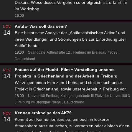
Diskurs. Wieso dieses Vorgehen so erfolgreich ist, erfahrt ihr
im Workshop.
16:00
Antifa- Was soll das sein?
NOV.
14
Eine historische Analyse der „Antifaschistischen Aktion“ und
ihren Wandlungen und Strömungen bis zur Einordnung „der
Antifa“ heute.
18:00
Strandcafé
Adlerstraße 12
Freiburg im Breisgau 79098
Deutschland
Frauen auf der Flucht: Film + Vorstellung unseres
NOV.
14
Projekts in Griechenland und der Arbeit in Freiburg
Wir zeigen einen Film zum Thema und stellen euch unser
Projekt in Griechenland, sowie unsere Arbeit in Freiburg vor.
18:00
Universität Freiburg Kollegiengebäude III
Platz der Universität 3
Freiburg im Breisgau 79098
Deutschland
Kennenlernkneipe des AK79
NOV.
14
Kommt zur Kennenlernkneipe, um euch in lockerer
Atmosphäre auszutauschen, zu vernetzen oder einfach einen