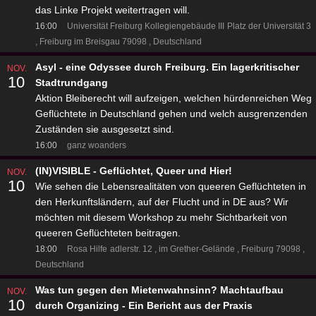
das Linke Projekt weitertragen will.
16:00
Universität Freiburg Kollegiengebäude III
Platz der Universität 3
Freiburg im Breisgau 79098
Deutschland
Asyl - eine Odyssee durch Freiburg. Ein lagerkritischer
NOV.
10
Stadtrundgang
Aktion Bleiberecht will aufzeigen, welchen hürdenreichen Weg
Geflüchtete in Deutschland gehen und welch ausgrenzenden
Zuständen sie ausgesetzt sind.
16:00
ganz woanders
(IN)VISIBLE - Geflüchtet, Queer und Hier!
NOV.
10
Wie sehen die Lebensrealitäten von queeren Geflüchteten in
den Herkunftsländern, auf der Flucht und in DE aus? Wir
möchten mit diesem Workshop zu mehr Sichtbarkeit von
queeren Geflüchteten beitragen.
18:00
Rosa Hilfe
adlerstr. 12
im Grether-Gelände
Freiburg 79098
Deutschland
Was tun gegen den Mietenwahnsinn? Machtaufbau
NOV.
10
durch Organizing - Ein Bericht aus der Praxis