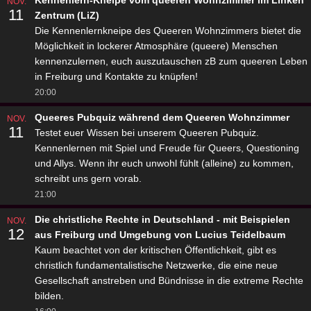
Kennenlern-Kneipe vom queeren Wohnzimmer im Linken
NOV.
11
Zentrum (LiZ)
Die Kennenlernkneipe des Queeren Wohnzimmers bietet die
Möglichkeit in lockerer Atmosphäre (queere) Menschen
kennenzulernen, euch auszutauschen zB zum queeren Leben
in Freiburg und Kontakte zu knüpfen!
20:00
Queeres Pubquiz während dem Queeren Wohnzimmer
NOV.
11
Testet euer Wissen bei unserem Queeren Pubquiz.
Kennenlernen mit Spiel und Freude für Queers, Questioning
und Allys. Wenn ihr euch unwohl fühlt (alleine) zu kommen,
schreibt uns gern vorab.
21:00
Die christliche Rechte in Deutschland - mit Beispielen
NOV.
12
aus Freiburg und Umgebung von Lucius Teidelbaum
Kaum beachtet von der kritischen Öffentlichkeit, gibt es
christlich fundamentalistische Netzwerke, die eine neue
Gesellschaft anstreben und Bündnisse in die extreme Rechte
bilden.