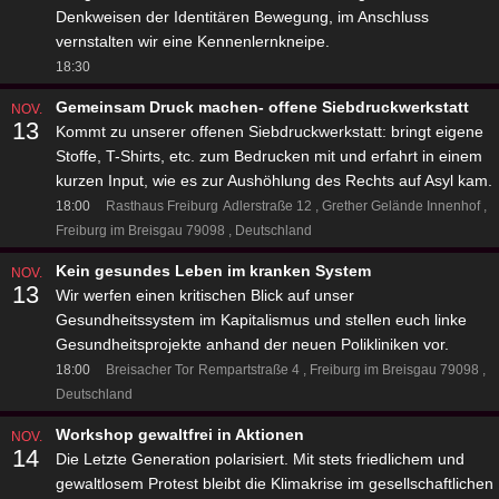
Denkweisen der Identitären Bewegung, im Anschluss
vernstalten wir eine Kennenlernkneipe.
18:30
Gemeinsam Druck machen- offene Siebdruckwerkstatt
NOV.
13
Kommt zu unserer offenen Siebdruckwerkstatt: bringt eigene
Stoffe, T-Shirts, etc. zum Bedrucken mit und erfahrt in einem
kurzen Input, wie es zur Aushöhlung des Rechts auf Asyl kam.
18:00
Rasthaus Freiburg
Adlerstraße 12
Grether Gelände Innenhof
Freiburg im Breisgau 79098
Deutschland
Kein gesundes Leben im kranken System
NOV.
13
Wir werfen einen kritischen Blick auf unser
Gesundheitssystem im Kapitalismus und stellen euch linke
Gesundheitsprojekte anhand der neuen Polikliniken vor.
18:00
Breisacher Tor
Rempartstraße 4
Freiburg im Breisgau 79098
Deutschland
Workshop gewaltfrei in Aktionen
NOV.
14
Die Letzte Generation polarisiert. Mit stets friedlichem und
gewaltlosem Protest bleibt die Klimakrise im gesellschaftlichen