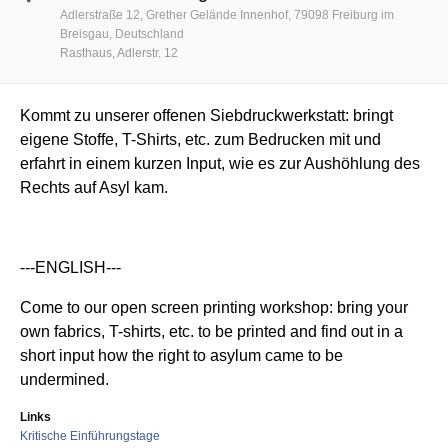
Adlerstraße 12
Grether Gelände Innenhof
79098
Freiburg im
Breisgau
Deutschland
Rasthaus, Adlerstr. 12
Kommt zu unserer offenen Siebdruckwerkstatt: bringt
eigene Stoffe, T-Shirts, etc. zum Bedrucken mit und
erfahrt in einem kurzen Input, wie es zur Aushöhlung des
Rechts auf Asyl kam.
---ENGLISH---
Come to our open screen printing workshop: bring your
own fabrics, T-shirts, etc. to be printed and find out in a
short input how the right to asylum came to be
undermined.
Links
Kritische Einführungstage