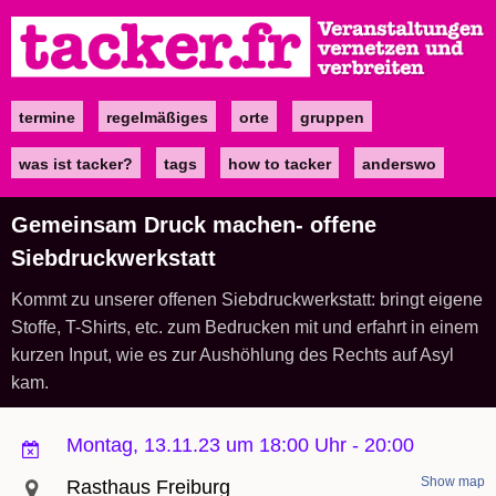
Direkt
zum
Inhalt
termine
regelmäßiges
orte
gruppen
Main
navigation
was ist tacker?
tags
how to tacker
anderswo
Gemeinsam Druck machen- offene
Siebdruckwerkstatt
Kommt zu unserer offenen Siebdruckwerkstatt: bringt eigene
Stoffe, T-Shirts, etc. zum Bedrucken mit und erfahrt in einem
kurzen Input, wie es zur Aushöhlung des Rechts auf Asyl
kam.
Montag, 13.11.23 um 18:00 Uhr
-
20:00
Show map
Rasthaus Freiburg