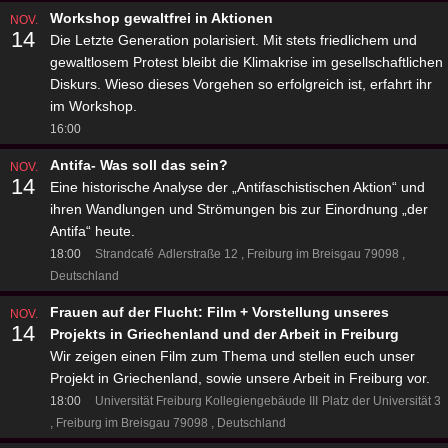
Workshop gewaltfrei in Aktionen
NOV.
14
Die Letzte Generation polarisiert. Mit stets friedlichem und
gewaltlosem Protest bleibt die Klimakrise im gesellschaftlichen
Diskurs. Wieso dieses Vorgehen so erfolgreich ist, erfahrt ihr
im Workshop.
16:00
Antifa- Was soll das sein?
NOV.
14
Eine historische Analyse der „Antifaschistischen Aktion“ und
ihren Wandlungen und Strömungen bis zur Einordnung „der
Antifa“ heute.
18:00
Strandcafé
Adlerstraße 12
Freiburg im Breisgau 79098
Deutschland
Frauen auf der Flucht: Film + Vorstellung unseres
NOV.
14
Projekts in Griechenland und der Arbeit in Freiburg
Wir zeigen einen Film zum Thema und stellen euch unser
Projekt in Griechenland, sowie unsere Arbeit in Freiburg vor.
18:00
Universität Freiburg Kollegiengebäude III
Platz der Universität 3
Freiburg im Breisgau 79098
Deutschland