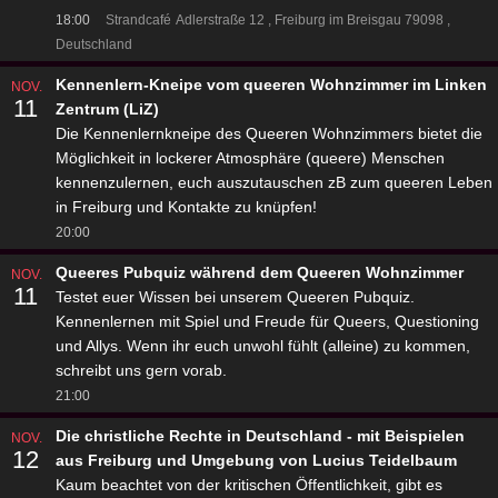
18:00
Strandcafé
Adlerstraße 12
Freiburg im Breisgau 79098
Deutschland
Kennenlern-Kneipe vom queeren Wohnzimmer im Linken
NOV.
11
Zentrum (LiZ)
Die Kennenlernkneipe des Queeren Wohnzimmers bietet die
Möglichkeit in lockerer Atmosphäre (queere) Menschen
kennenzulernen, euch auszutauschen zB zum queeren Leben
in Freiburg und Kontakte zu knüpfen!
20:00
Queeres Pubquiz während dem Queeren Wohnzimmer
NOV.
11
Testet euer Wissen bei unserem Queeren Pubquiz.
Kennenlernen mit Spiel und Freude für Queers, Questioning
und Allys. Wenn ihr euch unwohl fühlt (alleine) zu kommen,
schreibt uns gern vorab.
21:00
Die christliche Rechte in Deutschland - mit Beispielen
NOV.
12
aus Freiburg und Umgebung von Lucius Teidelbaum
Kaum beachtet von der kritischen Öffentlichkeit, gibt es