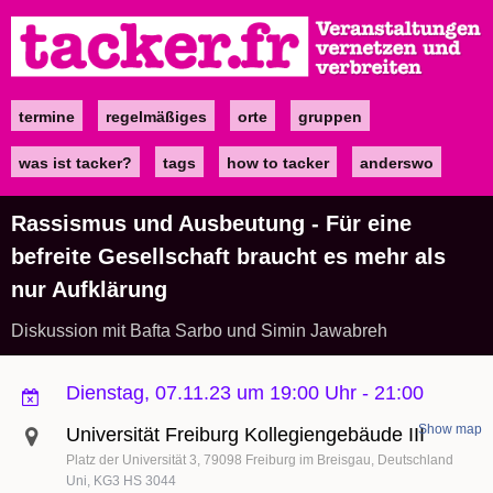
Direkt
zum
Inhalt
termine
regelmäßiges
orte
gruppen
Main
navigation
was ist tacker?
tags
how to tacker
anderswo
Rassismus und Ausbeutung - Für eine
befreite Gesellschaft braucht es mehr als
nur Aufklärung
Diskussion mit Bafta Sarbo und Simin Jawabreh
Dienstag, 07.11.23 um 19:00 Uhr
-
21:00
Show map
Universität Freiburg Kollegiengebäude III
Platz der Universität 3
79098
Freiburg im Breisgau
Deutschland
Uni, KG3 HS 3044