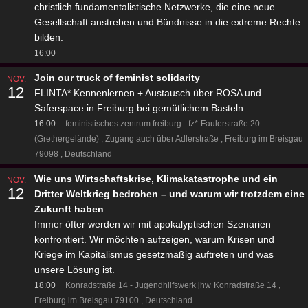
christlich fundamentalistische Netzwerke, die eine neue
Gesellschaft anstreben und Bündnisse in die extreme Rechte
bilden.
16:00
Join our truck of feminist solidarity
NOV.
12
FLINTA* Kennenlernen + Austausch über ROSA und
Saferspace in Freiburg bei gemütlichem Basteln
16:00
feministisches zentrum freiburg - fz*
Faulerstraße 20
(Grethergelände)
Zugang auch über Adlerstraße
Freiburg im Breisgau
79098
Deutschland
Wie uns Wirtschaftskrise, Klimakatastrophe und ein
NOV.
12
Dritter Weltkrieg bedrohen – und warum wir trotzdem eine
Zukunft haben
Immer öfter werden wir mit apokalyptischen Szenarien
konfrontiert. Wir möchten aufzeigen, warum Krisen und
Kriege im Kapitalismus gesetzmäßig auftreten und was
unsere Lösung ist.
18:00
Konradstraße 14 - Jugendhilfswerk jhw
Konradstraße 14
Freiburg im Breisgau 79100
Deutschland