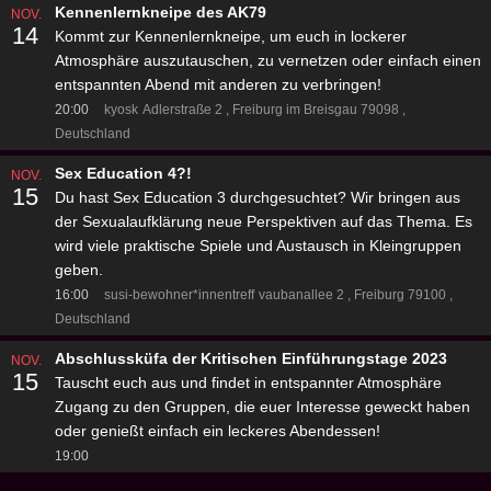
Kennenlernkneipe des AK79
NOV.
14
Kommt zur Kennenlernkneipe, um euch in lockerer
Atmosphäre auszutauschen, zu vernetzen oder einfach einen
entspannten Abend mit anderen zu verbringen!
20:00
kyosk
Adlerstraße 2
Freiburg im Breisgau 79098
Deutschland
Sex Education 4?!
NOV.
15
Du hast Sex Education 3 durchgesuchtet? Wir bringen aus
der Sexualaufklärung neue Perspektiven auf das Thema. Es
wird viele praktische Spiele und Austausch in Kleingruppen
geben.
16:00
susi-bewohner*innentreff
vaubanallee 2
Freiburg 79100
Deutschland
Abschlussküfa der Kritischen Einführungstage 2023
NOV.
15
Tauscht euch aus und findet in entspannter Atmosphäre
Zugang zu den Gruppen, die euer Interesse geweckt haben
oder genießt einfach ein leckeres Abendessen!
19:00