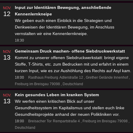
Input zur Identitären Bewegung, anschließende
NOV.
12
Kennenlernkneipe
Wir geben euch einen Einblick in die Strategien und
Denkweisen der Identitären Bewegung, im Anschluss
vernstalten wir eine Kennenlernkneipe.
18:30
Gemeinsam Druck machen- offene Siebdruckwerkstatt
NOV.
13
Kommt zu unserer offenen Siebdruckwerkstatt: bringt eigene
Stoffe, T-Shirts, etc. zum Bedrucken mit und erfahrt in einem
kurzen Input, wie es zur Aushöhlung des Rechts auf Asyl kam.
18:00
Rasthaus Freiburg
Adlerstraße 12
Grether Gelände Innenhof
Freiburg im Breisgau 79098
Deutschland
Kein gesundes Leben im kranken System
NOV.
13
Wir werfen einen kritischen Blick auf unser
Gesundheitssystem im Kapitalismus und stellen euch linke
Gesundheitsprojekte anhand der neuen Polikliniken vor.
18:00
Breisacher Tor
Rempartstraße 4
Freiburg im Breisgau 79098
Deutschland