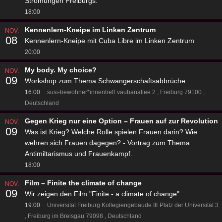
Strömungen Freiburgs.
18:00
Kennenlern-Kneipe im Linken Zentrum
NOV.
08
Kennenlern-Kneipe mit Cuba Libre im Linken Zentrum
20:00
My body. My choice?
NOV.
09
Workshop zum Thema Schwangerschaftsabbrüche
16:00
susi-bewohner*innentreff
vaubanallee 2
Freiburg 79100
Deutschland
Gegen Krieg nur eine Option – Frauen auf zur Revolution
NOV.
09
Was ist Krieg? Welche Rolle spielen Frauen darin? Wie
wehren sich Frauen dagegen? - Vortrag zum Thema
Antimiltarismus und Frauenkampf.
18:00
Film – Finite the climate of change
NOV.
09
Wir zeigen den Film "Finite - a climate of change"
19:00
Universität Freiburg Kollegiengebäude III
Platz der Universität 3
Freiburg im Breisgau 79098
Deutschland