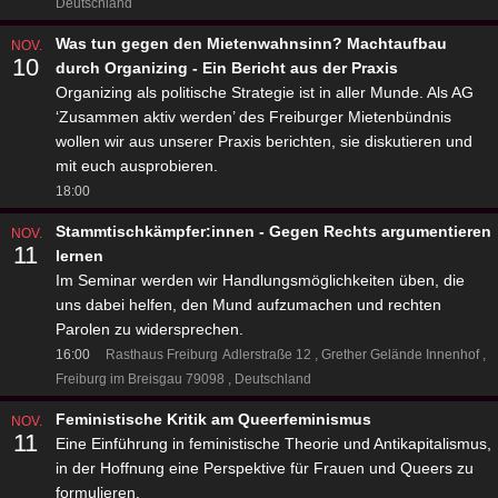
Deutschland
Was tun gegen den Mietenwahnsinn? Machtaufbau
NOV.
10
durch Organizing - Ein Bericht aus der Praxis
Organizing als politische Strategie ist in aller Munde. Als AG
‘Zusammen aktiv werden’ des Freiburger Mietenbündnis
wollen wir aus unserer Praxis berichten, sie diskutieren und
mit euch ausprobieren.
18:00
Stammtischkämpfer:innen - Gegen Rechts argumentieren
NOV.
11
lernen
Im Seminar werden wir Handlungsmöglichkeiten üben, die
uns dabei helfen, den Mund aufzumachen und rechten
Parolen zu widersprechen.
16:00
Rasthaus Freiburg
Adlerstraße 12
Grether Gelände Innenhof
Freiburg im Breisgau 79098
Deutschland
Feministische Kritik am Queerfeminismus
NOV.
11
Eine Einführung in feministische Theorie und Antikapitalismus,
in der Hoffnung eine Perspektive für Frauen und Queers zu
formulieren.