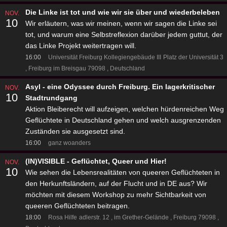
Die Linke ist tot und wie wir sie über und wiederbeleben
NOV.
10
Wir erläutern, was wir meinen, wenn wir sagen die Linke sei
tot, und warum eine Selbstreflexion darüber jedem guttut, der
das Linke Projekt weitertragen will.
16:00
Universität Freiburg Kollegiengebäude III
Platz der Universität 3
Freiburg im Breisgau 79098
Deutschland
Asyl - eine Odyssee durch Freiburg. Ein lagerkritischer
NOV.
10
Stadtrundgang
Aktion Bleiberecht will aufzeigen, welchen hürdenreichen Weg
Geflüchtete in Deutschland gehen und welch ausgrenzenden
Zuständen sie ausgesetzt sind.
16:00
ganz woanders
(IN)VISIBLE - Geflüchtet, Queer und Hier!
NOV.
10
Wie sehen die Lebensrealitäten von queeren Geflüchteten in
den Herkunftsländern, auf der Flucht und in DE aus? Wir
möchten mit diesem Workshop zu mehr Sichtbarkeit von
queeren Geflüchteten beitragen.
18:00
Rosa Hilfe
adlerstr. 12
im Grether-Gelände
Freiburg 79098