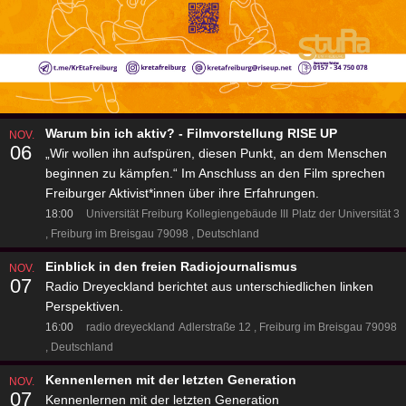
Warum bin ich aktiv? - Filmvorstellung RISE UP
NOV.
06
„Wir wollen ihn aufspüren, diesen Punkt, an dem Menschen
beginnen zu kämpfen.“ Im Anschluss an den Film sprechen
Freiburger Aktivist*innen über ihre Erfahrungen.
18:00
Universität Freiburg Kollegiengebäude III
Platz der Universität 3
Freiburg im Breisgau 79098
Deutschland
Einblick in den freien Radiojournalismus
NOV.
07
Radio Dreyeckland berichtet aus unterschiedlichen linken
Perspektiven.
16:00
radio dreyeckland
Adlerstraße 12
Freiburg im Breisgau 79098
Deutschland
Kennenlernen mit der letzten Generation
NOV.
07
Kennenlernen mit der letzten Generation