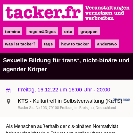
Direkt
zum
Inhalt
termine
regelmäßiges
orte
gruppen
Main
navigation
was ist tacker?
tags
how to tacker
anderswo
Sexuelle Bildung für trans*, nicht-binäre und
agender Körper
Freitag, 16.12.22 um 16:00 Uhr
-
20:00
Show map
KTS - Kulturtreff in Selbstverwaltung (KaTS)
Basler Straße 103
79100
Freiburg im Breisgau
Deutschland
Als Menschen außerhalb der cis-binären Normativität