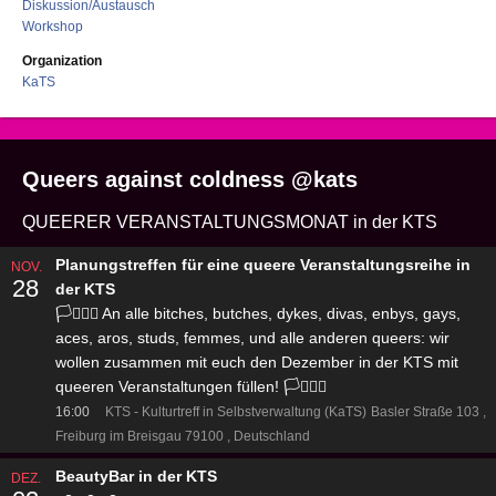
Diskussion/Austausch
Workshop
Organization
KaTS
Queers against coldness @kats
QUEERER VERANSTALTUNGSMONAT in der KTS
Planungstreffen für eine queere Veranstaltungsreihe in
NOV.
28
der KTS
🏳️‍⚧️🏳️‍🌈 An alle bitches, butches, dykes, divas, enbys, gays,
aces, aros, studs, femmes, und alle anderen queers: wir
wollen zusammen mit euch den Dezember in der KTS mit
queeren Veranstaltungen füllen! 🏳️‍⚧️🏳️‍🌈
16:00
KTS - Kulturtreff in Selbstverwaltung (KaTS)
Basler Straße 103
Freiburg im Breisgau 79100
Deutschland
BeautyBar in der KTS
DEZ.