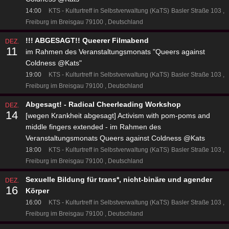
14:00
KTS - Kulturtreff in Selbstverwaltung (KaTS)
Basler Straße 103
Freiburg im Breisgau 79100
Deutschland
!!! ABGESAGT!! Queerer Filmabend
DEZ.
11
im Rahmen des Veranstaltungsmonats "Queers against
Coldness @Kats"
19:00
KTS - Kulturtreff in Selbstverwaltung (KaTS)
Basler Straße 103
Freiburg im Breisgau 79100
Deutschland
Abgesagt! - Radical Cheerleading Workshop
DEZ.
14
[wegen Krankheit abgesagt] Activism with pom-poms and
middle fingers extended - im Rahmen des
Veranstaltungsmonats Queers against Coldness @Kats
18:00
KTS - Kulturtreff in Selbstverwaltung (KaTS)
Basler Straße 103
Freiburg im Breisgau 79100
Deutschland
Sexuelle Bildung für trans*, nicht-binäre und agender
DEZ.
16
Körper
16:00
KTS - Kulturtreff in Selbstverwaltung (KaTS)
Basler Straße 103
Freiburg im Breisgau 79100
Deutschland