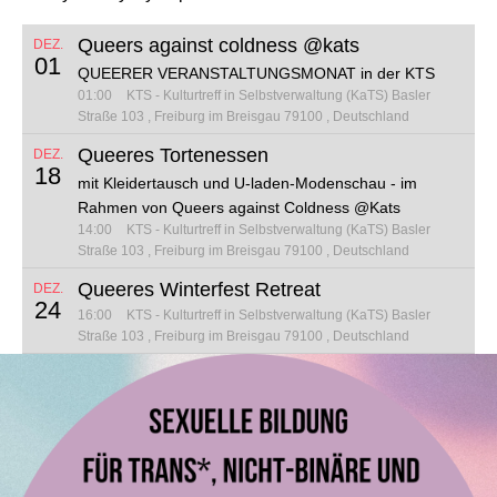
Queers against coldness @kats
DEZ.
01
QUEERER VERANSTALTUNGSMONAT in der KTS
01:00
KTS - Kulturtreff in Selbstverwaltung (KaTS)
Basler
Straße 103
Freiburg im Breisgau 79100
Deutschland
Queeres Tortenessen
DEZ.
18
mit Kleidertausch und U-laden-Modenschau - im
Rahmen von Queers against Coldness @Kats
14:00
KTS - Kulturtreff in Selbstverwaltung (KaTS)
Basler
Straße 103
Freiburg im Breisgau 79100
Deutschland
Queeres Winterfest Retreat
DEZ.
24
16:00
KTS - Kulturtreff in Selbstverwaltung (KaTS)
Basler
Straße 103
Freiburg im Breisgau 79100
Deutschland