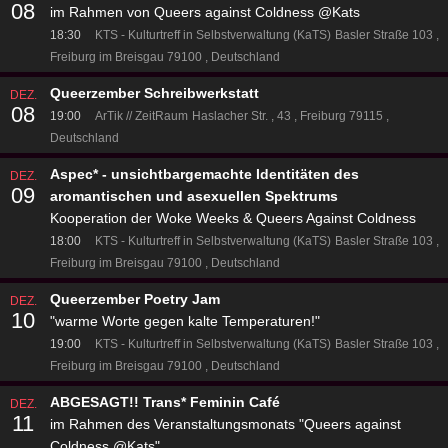
08
im Rahmen von Queers against Coldness @Kats
18:30
KTS - Kulturtreff in Selbstverwaltung (KaTS)
Basler Straße 103
Freiburg im Breisgau 79100
Deutschland
Queerzember Schreibwerkstatt
DEZ.
08
19:00
ArTik // ZeitRaum
Haslacher Str.
43
Freiburg 79115
Deutschland
Aspec* - unsichtbargemachte Identitäten des
DEZ.
09
aromantischen und asexuellen Spektrums
Kooperation der Woke Weeks & Queers Against Coldness
18:00
KTS - Kulturtreff in Selbstverwaltung (KaTS)
Basler Straße 103
Freiburg im Breisgau 79100
Deutschland
Queerzember Poetry Jam
DEZ.
10
"warme Worte gegen kalte Temperaturen!"
19:00
KTS - Kulturtreff in Selbstverwaltung (KaTS)
Basler Straße 103
Freiburg im Breisgau 79100
Deutschland
ABGESAGT!! Trans* Feminin Café
DEZ.
11
im Rahmen des Veranstaltungsmonats "Queers against
Coldness @Kats"