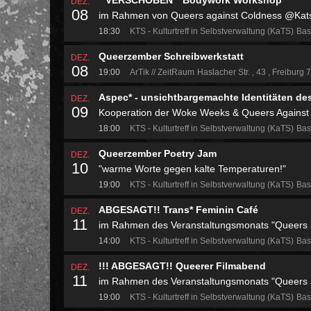
**VERSCHOBEN** Bodywork Workshop
DEZ.
08
im Rahmen von Queers against Coldness @Kat
18:30
KTS - Kulturtreff in Selbstverwaltung (KaTS)
Bas
Queerzember Schreibwerkstatt
DEZ.
08
19:00
ArTik // ZeitRaum
Haslacher Str.
43
Freiburg 
Aspec* - unsichtbargemachte Identitäten d
DEZ.
09
Kooperation der Woke Weeks & Queers Against
18:00
KTS - Kulturtreff in Selbstverwaltung (KaTS)
Bas
Queerzember Poetry Jam
DEZ.
10
"warme Worte gegen kalte Temperaturen!"
19:00
KTS - Kulturtreff in Selbstverwaltung (KaTS)
Bas
ABGESAGT!! Trans* Feminin Café
DEZ.
11
im Rahmen des Veranstaltungsmonats "Queers 
14:00
KTS - Kulturtreff in Selbstverwaltung (KaTS)
Bas
!!! ABGESAGT!! Queerer Filmabend
DEZ.
11
im Rahmen des Veranstaltungsmonats "Queers 
19:00
KTS - Kulturtreff in Selbstverwaltung (KaTS)
Bas