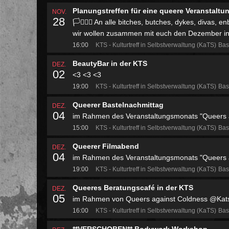
Planungstreffen für eine queere Veranstaltu
NOV.
28
🏳️‍⚧️🏳️‍🌈 An alle bitches, butches, dykes, diva
wir wollen zusammen mit euch den Dezember in der
16:00
KTS - Kulturtreff in Selbstverwaltung (KaTS)
Bas
BeautyBar in der KTS
DEZ.
02
<3 <3 <3
19:00
KTS - Kulturtreff in Selbstverwaltung (KaTS)
Bas
Queerer Bastelnachmittag
DEZ.
04
im Rahmen des Veranstaltungsmonats "Queers 
15:00
KTS - Kulturtreff in Selbstverwaltung (KaTS)
Bas
Queerer Filmabend
DEZ.
04
im Rahmen des Veranstaltungsmonats "Queers 
19:00
KTS - Kulturtreff in Selbstverwaltung (KaTS)
Bas
Queeres Beratungscafé in der KTS
DEZ.
05
im Rahmen von Queers against Coldness @Kat
16:00
KTS - Kulturtreff in Selbstverwaltung (KaTS)
Bas