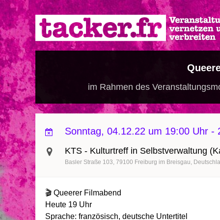
Direkt
zum
Inhalt
Queere
im Rahmen des Veranstaltungsmo
Sonntag, 04.12.22 um 19:00 Uhr
-
KTS - Kulturtreff in Selbstverwaltung (
Basler Straße 103
79100
Freiburg im Breisgau
Deutschl
🎬 Queerer Filmabend
Heute 19 Uhr
Sprache: französisch, deutsche Untertitel