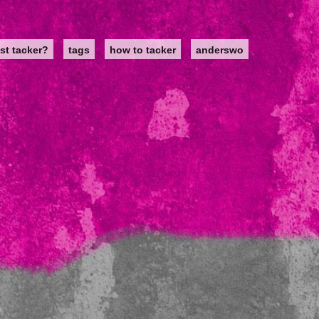
st tacker?
tags
how to tacker
anderswo