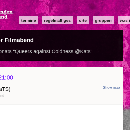
Main
termine
regelmäßiges
orte
gruppen
was i
navigation
r Filmabend
nats "Queers against Coldness @Kats"
21:00
Show map
KaTS)
and