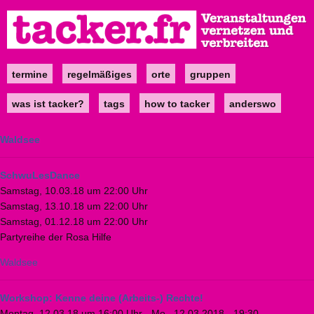
Direkt
zum
Inhalt
termine
regelmäßiges
orte
gruppen
Main
navigation
was ist tacker?
tags
how to tacker
anderswo
Waldsee
SchwuLesDance
Samstag, 10.03.18 um 22:00 Uhr
Samstag, 13.10.18 um 22:00 Uhr
Samstag, 01.12.18 um 22:00 Uhr
Partyreihe der Rosa Hilfe
Waldsee
Workshop: Kenne deine (Arbeits-) Rechte!
Montag, 12.03.18 um 16:00 Uhr
-
Mo., 12.03.2018 - 19:30