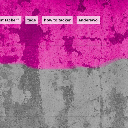
st tacker?
tags
how to tacker
anderswo