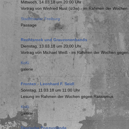
Mittwoch, 14.03.18 um 20:00 Uhr
Vortrag von Winfried Rust (iz3w) - im Rahmen der Woche
Stadttheater Freiburg
Passage
Rechtsrock und Grauzonenbands
Dienstag, 13.03.18 um 20:00 Uhr
Vortrag von Michael Weiß - im Rahmen der Wochen gege
KoKi
galerie
Fronten - Leonhard F. Seidl
Sonntag, 11.03.18 um 11:00 Uhr
Lesung im Rahmen der Wochen gegen Rassismus
KoKi
galerie
Deutsche Popzustände