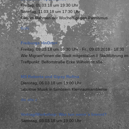
Freitag, 09.03.18 um 19:30 Uhr
Sonntag, 11.03.18 um 17:30 Uhr
Film im Rahmen der Wochen gegen Rassismus
KoKi
Freiburgs »InOrte«
Freitag, 09.03.18 um 16:30 Uhr
-
Fr., 09.03.2018 - 18:30
Wie Migrant*innen die Stadt mitgestalten // Stadtführun
Treffpunkt: Belfortstraße Ecke Wilhelmstraße
MS Roberta und Gipsy Rufina
Dienstag, 06.03.18 um 19:00 Uhr
fabulöse Musik in famosem Kleinraumambiente
die alte z
Vortrag/Workshop: Was tun wenn´s brennt?
Samstag, 03.03.18 um 19:00 Uhr