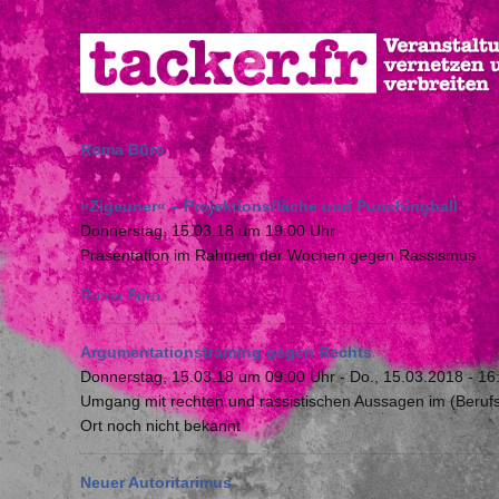
Direkt
zum
Inhalt
Roma Büro
»Zigeuner« – Projektionsfläche und Punchingball
Donnerstag, 15.03.18 um 19:00 Uhr
Präsentation im Rahmen der Wochen gegen Rassismus
Roma Büro
Argumentationstraining gegen Rechts
Donnerstag, 15.03.18 um 09:00 Uhr
-
Do., 15.03.2018 - 16
Umgang mit rechten und rassistischen Aussagen im (Beru
Ort noch nicht bekannt
Neuer Autoritarimus