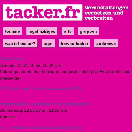
Direkt
zum
Inhalt
termine
regelmäßiges
orte
gruppen
Main
navigation
was ist tacker?
tags
how to tacker
anderswo
Café Libros
Sonntag, 25.03.18 um 15:00 Uhr
Führungen durch den Infoladen, Verschlüsselung für Email und Instant
Messenger
KTS - Kulturtreff in Selbstverwaltung (KaTS)
Purpur Spytt + Zad Kokar & les Combi Beyaz
Donnerstag, 22.03.18 um 21:00 Uhr
Konzerte
KTS - Kulturtreff in Selbstverwaltung (KaTS)