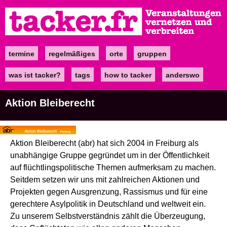
Direkt
zum
Inhalt
termine
regelmäßiges
orte
gruppen
Main
navigation
was ist tacker?
tags
how to tacker
anderswo
Aktion Bleiberecht
Aktion Bleiberecht (abr) hat sich 2004 in Freiburg als
unabhängige Gruppe gegründet um in der Öffentlichkeit
auf flüchtlingspolitische Themen aufmerksam zu machen.
Seitdem setzen wir uns mit zahlreichen Aktionen und
Projekten gegen Ausgrenzung, Rassismus und für eine
gerechtere Asylpolitik in Deutschland und weltweit ein.
Zu unserem Selbstverständnis zählt die Überzeugung,