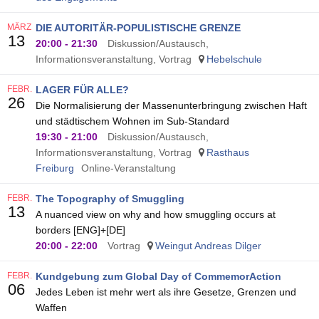
MÄRZ
DIE AUTORITÄR-POPULISTISCHE GRENZE
13
20:00
-
21:30
Diskussion/Austausch,
Informationsveranstaltung, Vortrag
Hebelschule
FEBR.
LAGER FÜR ALLE?
26
Die Normalisierung der Massenunterbringung zwischen Haft
und städtischem Wohnen im Sub-Standard
19:30
-
21:00
Diskussion/Austausch,
Informationsveranstaltung, Vortrag
Rasthaus
Freiburg
Online-Veranstaltung
FEBR.
The Topography of Smuggling
13
A nuanced view on why and how smuggling occurs at
borders [ENG]+[DE]
20:00
-
22:00
Vortrag
Weingut Andreas Dilger
FEBR.
Kundgebung zum Global Day of CommemorAction
06
Jedes Leben ist mehr wert als ihre Gesetze, Grenzen und
Waffen