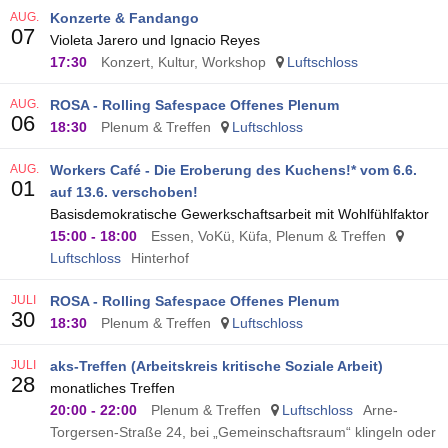
AUG.
Konzerte & Fandango
07
Violeta Jarero und Ignacio Reyes
17:30
Konzert, Kultur, Workshop
Luftschloss
AUG.
ROSA - Rolling Safespace Offenes Plenum
06
18:30
Plenum & Treffen
Luftschloss
AUG.
Workers Café - Die Eroberung des Kuchens!* vom 6.6.
01
auf 13.6. verschoben!
Basisdemokratische Gewerkschaftsarbeit mit Wohlfühlfaktor
15:00
-
18:00
Essen, VoKü, Küfa, Plenum & Treffen
Luftschloss
Hinterhof
JULI
ROSA - Rolling Safespace Offenes Plenum
30
18:30
Plenum & Treffen
Luftschloss
JULI
aks-Treffen (Arbeitskreis kritische Soziale Arbeit)
28
monatliches Treffen
20:00
-
22:00
Plenum & Treffen
Luftschloss
Arne-
Torgersen-Straße 24, bei „Gemeinschaftsraum“ klingeln oder