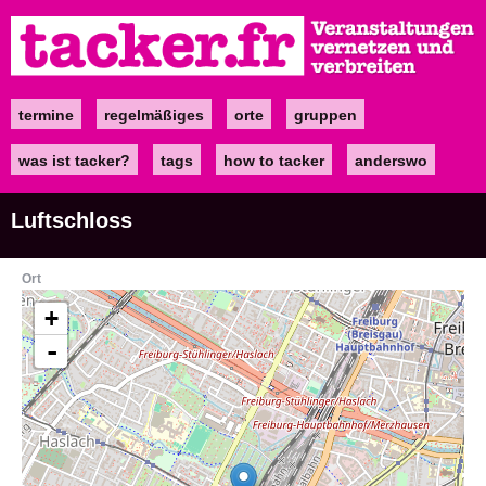
Direkt
zum
Inhalt
termine
regelmäßiges
orte
gruppen
Main
navigation
was ist tacker?
tags
how to tacker
anderswo
Luftschloss
Ort
+
-