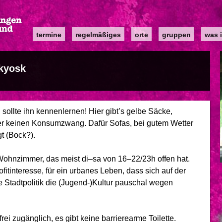
Main
termine
regelmäßiges
orte
gruppen
was i
navigation
kyosk
sollte ihn kennenlernen! Hier gibt’s gelbe Säcke,
er keinen Konsumzwang. Dafür Sofas, bei gutem Wetter
t (Bock?).
s Wohnzimmer, das meist di–sa von 16–22/23h offen hat.
fitinteresse, für ein urbanes Leben, dass sich auf der
ne Stadtpolitik die (Jugend-)Kultur pauschal wegen
rei zugänglich, es gibt keine barrierearme Toilette.