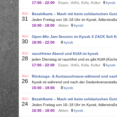
17:00
-
22:00
Essen, VoKü, Küfa, Kultur
kyosk
JULI
Bezahlkarte – Mach mit beim solidarischen Gut
31
Jeden Freitag von 16–18 Uhr im Kyosk, Adlerstraße 
16:00
-
18:00
Aktion
kyosk
JULI
Open-Mic Jam Session im Kyosk X ZACK Soli K
30
18:00
-
22:00
kyosk
JULI
rauchfreier Abend und KüfA im kyosk
28
jeden Dienstag ist rauchfrei und es gibt KüfA (Küch
17:00
-
22:00
Essen, VoKü, Küfa, Kultur
kyosk
JULI
Rückzugs- & Austauschraum während und nach
26
Kyosk ist während und nach der Gedenkveranstaltu
15:00
-
19:00
kyosk
JULI
Bezahlkarte – Mach mit beim solidarischen Gut
24
Jeden Freitag von 16–18 Uhr im Kyosk, Adlerstraße 
16:00
-
18:00
Aktion
kyosk