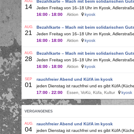
AUG.
Bezahlkarte – Mach mit beim solidarischen Gut
14
Jeden Freitag von 16–18 Uhr im Kyosk, Adlerstraße 
16:00
-
18:00
Aktion
kyosk
AUG.
Bezahlkarte – Mach mit beim solidarischen Gut
21
Jeden Freitag von 16–18 Uhr im Kyosk, Adlerstraße 
16:00
-
18:00
Aktion
kyosk
AUG.
Bezahlkarte – Mach mit beim solidarischen Gut
28
Jeden Freitag von 16–18 Uhr im Kyosk, Adlerstraße 
16:00
-
18:00
Aktion
kyosk
SEP
rauchfreier Abend und KüfA im kyosk
01
jeden Dienstag ist rauchfrei und es gibt KüfA (Küch
17:00
-
22:00
Essen, VoKü, Küfa, Kultur
kyosk
VERGANGENES
AUG.
rauchfreier Abend und KüfA im kyosk
04
jeden Dienstag ist rauchfrei und es gibt KüfA (Küch