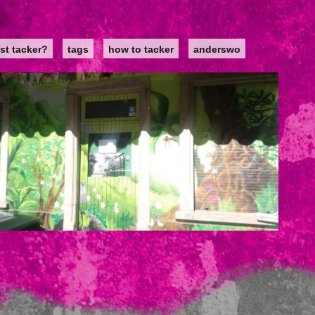
st tacker?
tags
how to tacker
anderswo