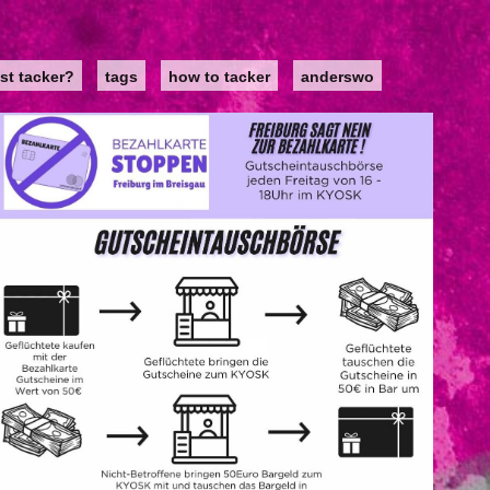
st tacker?
tags
how to tacker
anderswo