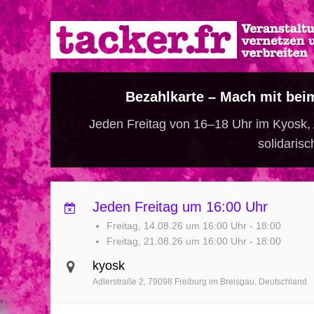
Direkt
zum
Inhalt
Bezahlkarte – Mach mit bei
Jeden Freitag von 16–18 Uhr im Kyosk, A
solidarisc
Jeden Freitag um 16:00 Uhr
Freitag, 14.08.26 um 16:00 Uhr
-
18:00
Freitag, 21.08.26 um 16:00 Uhr
-
18:00
kyosk
Adlerstraße 2
79098
Freiburg im Breisgau
Deutschland