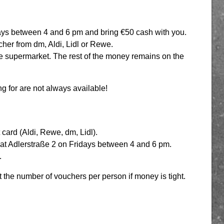
days between 4 and 6 pm and bring €50 cash with you.
her from dm, Aldi, Lidl or Rewe.
e supermarket. The rest of the money remains on the
g for are not always available!
card (Aldi, Rewe, dm, Lidl).
k at Adlerstraße 2 on Fridays between 4 and 6 pm.
.
 the number of vouchers per person if money is tight.