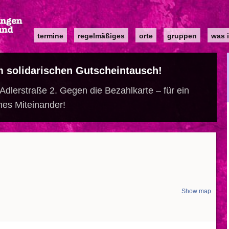
Main
termine
regelmäßiges
orte
gruppen
was i
navigation
m solidarischen Gutscheintausch!
dlerstraße 2. Gegen die Bezahlkarte – für ein
hes Miteinander!
Show map