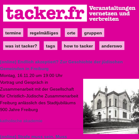
Direkt
zum
Inhalt
termine
regelmäßiges
orte
gruppen
Main
navigation
was ist tacker?
tags
how to tacker
anderswo
(online) Endlich akzeptiert? Zur Geschichte der jüdischen
Gemeinden in Freiburg
Montag, 16.11.20 um 19:00 Uhr
Vortrag und Gespräch in
Zusammenarbeit mit der Gesellschaft
für Christlich-Jüdische Zusammenarbeit
Freiburg anlässlich des Stadtjubiläums
900 Jahre Freiburg
katholische akademie
(online) Strafe muss sein. Muss