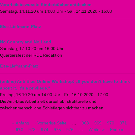
Vorurteilsbewusste Kinderbücher entdecken
Samstag, 14.11.20 um 14:00 Uhr
-
Sa., 14.11.2020 - 16:00
Else-Liefmann-Platz
No Country and No Land
Samstag, 17.10.20 um 16:00 Uhr
Quartiersfest der RDL Redaktion
Else-Liefmann-Platz
(online) Anti Bias Online-Workshop: „If you don’t have to think
about it, it’s a privilege.“
Freitag, 16.10.20 um 14:00 Uhr
-
Fr., 16.10.2020 - 17:00
Die Anti-Bias Arbeit zielt darauf ab, strukturelle und
zwischenmenschliche Schieflagen sichtbar zu machen
Erste
« Anfang
Vorherige
‹ Vorherige Seite
…
Seite
968
Seite
969
Seite
970
Seite
971
A
Seitennummerierung
Seite
972
Seite
973
Seite
Seite
974
Seite
975
Seite
976
…
Nächste
Weiter >
Letzte
Ende »
S