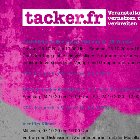
Direkt
zum
Inhalt
Anarchistische Buchmesse Freiburg 23.-25. Oktober
Freitag, 23.10.20 um 17:00 Uhr
-
Sonntag, 25.10.20 um 16
Über drei Tage gibt es ein vielfältiges Programm um zur 
Infostände verschiedener Verläge und Gruppen aber auch 
KTS - Kulturtreff in Selbstverwaltung (KaTS)
Mathematischer Anarchismus: Wie kann das Wachstum v
Samstag, 24.10.20 um 10:00 Uhr
-
Sa., 24.10.2020 - 12:00
KTS - Kulturtreff in Selbstverwaltung (KaTS)
Vier fürs Klima.
Mittwoch, 07.10.20 um 19:00 Uhr
Vortrag und Diskussion in Zusammenarbeit mit der Musella-S