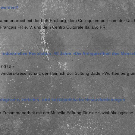
t werden?
ammenarbeit mit der LpB Freiburg, dem Colloquium politicum der Uni 
Français FR e. V. und dem Centro Culturale Italiano FR
. Industriellen Revolution. 40 Jahre »Die Antiquiertheit des Men
:00 Uhr
nders-Gesellschaft, der Heinrich Böll Stiftung Baden-Württemberg und 
ologische, verkehrs- und sozialpolitische Herausforderungen
usammenarbeit mit der Musella-Stiftung für eine sozial-ökologische Z