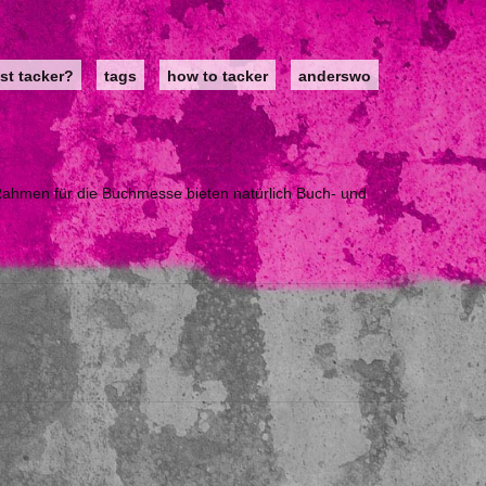
st tacker?
tags
how to tacker
anderswo
 Rahmen für die Buchmesse bieten natürlich Buch- und