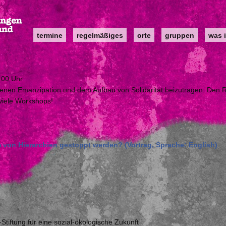
Main
termine
regelmäßiges
orte
gruppen
was i
navigation
:00 Uhr
eigenen Emanzipation und dem Aufbau von Solidarität beizutragen. Den
viele Workshops!
on Hierarchien gestoppt werden? (Vortrag, Sprache: English)
tiftung für eine sozial-ökologische Zukunft