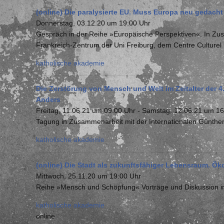
(online) Die paralysierte EU. Muss Europa neu gedach
Donnerstag, 03.12.20 um 19:00 Uhr
Gespräch in der Reihe »Europäische Perspektiven«. In Zus
Frankreich-Zentrum der Uni Freiburg, dem Centre Culturel 
katholische akademie
Die Zerstörung von Mensch und Welt im Zeitalter der 4
Anders
Freitag, 11.06.21 um 09:00 Uhr
-
Samstag, 12.06.21 um 16
Tagung in Zusammenarbeit mit der Internationalen Günther A
katholische akademie
(online) Die Stadt als zukunftsfähiger Lebensraum. Ök
Mittwoch, 25.11.20 um 19:00 Uhr
Reihe »Mensch und Schöpfung« Vorträge und Diskussion in Z
katholische akademie
online