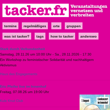
Direkt
zum
Inhalt
termine
regelmäßiges
orte
gruppen
Main
navigation
was ist tacker?
tags
how to tacker
anderswo
Stark durch Verbundenheit
Samstag, 28.11.26 um 10:00 Uhr
-
Sa., 28.11.2026 - 17:30
Ein Workshop zu feministischer Solidarität und nachhaltigem
Aktivismus
Haus des Engagements
Eric Pfeifer live im Innenhof
Freitag, 07.08.26 um 19:00 Uhr
Kule Knut Club