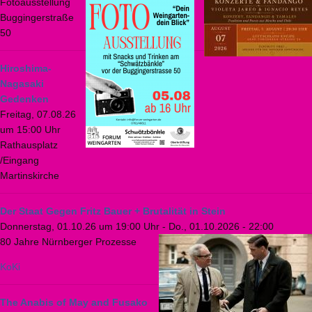
Fotoausstellung
Buggingerstraße
50
Hiroshima-
Nagasaki
Gedenken
Freitag, 07.08.26
um 15:00 Uhr
Rathausplatz
/Eingang
Martinskirche
Der Staat Gegen Fritz Bauer + Brutalität in Stein
Donnerstag, 01.10.26 um 19:00 Uhr
-
Do., 01.10.2026 - 22:00
80 Jahre Nürnberger Prozesse
KoKi
The Anabis of May and Fusako