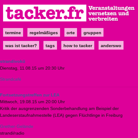
Direkt
zum
Inhalt
termine
regelmäßiges
orte
gruppen
Main
navigation
was ist tacker?
tags
how to tacker
anderswo
strandivokü
Dienstag, 11.08.15 um 20:30 Uhr
Strandcafé
Fortsetzungstreffen zur LEA
Mittwoch, 19.08.15 um 20:00 Uhr
Kritik der ausgrenzenden Sonderbehandlung am Beispiel der
Landeserstaufnahmestelle (LEA) gegen Flüchtlinge in Freiburg
Grether-Gelände
strandi/radio