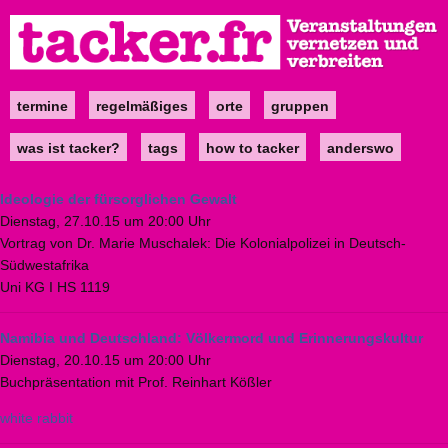
Direkt
zum
Inhalt
termine
regelmäßiges
orte
gruppen
Main
navigation
was ist tacker?
tags
how to tacker
anderswo
Ideologie der fürsorglichen Gewalt
Dienstag, 27.10.15 um 20:00 Uhr
Vortrag von Dr. Marie Muschalek: Die Kolonialpolizei in Deutsch-
Südwestafrika
Uni KG I HS 1119
Namibia und Deutschland: Völkermord und Erinnerungskultur
Dienstag, 20.10.15 um 20:00 Uhr
Buchpräsentation mit Prof. Reinhart Kößler
white rabbit