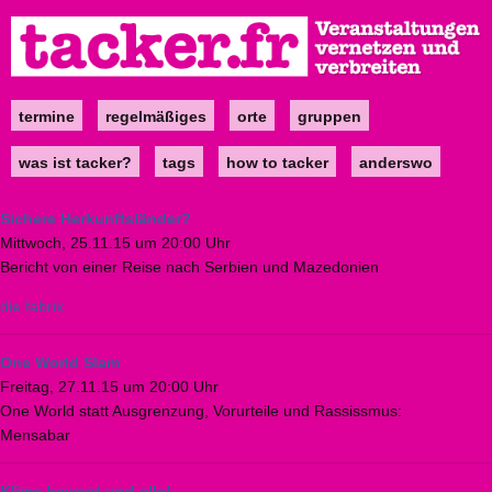
Direkt
zum
Inhalt
termine
regelmäßiges
orte
gruppen
Main
navigation
was ist tacker?
tags
how to tacker
anderswo
Sichere Herkunftsländer?
Mittwoch, 25.11.15 um 20:00 Uhr
Bericht von einer Reise nach Serbien und Mazedonien
die fabrik
One World Slam
Freitag, 27.11.15 um 20:00 Uhr
One World statt Ausgrenzung, Vorurteile und Rassissmus:
Mensabar
Klima bewegt und alle!