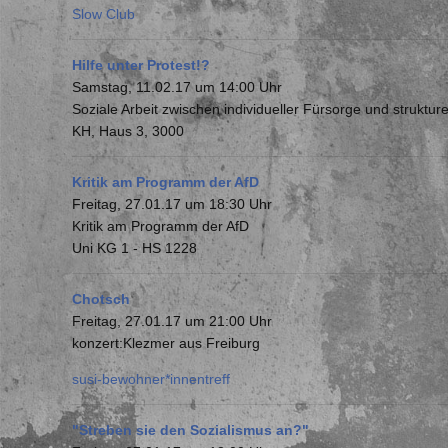
Slow Club
Hilfe unter Protest!?
Samstag, 11.02.17 um 14:00 Uhr
Soziale Arbeit zwischen individueller Fürsorge und strukture
KH, Haus 3, 3000
Kritik am Programm der AfD
Freitag, 27.01.17 um 18:30 Uhr
Kritik am Programm der AfD
Uni KG 1 - HS 1228
Chotsch
Freitag, 27.01.17 um 21:00 Uhr
konzert:Klezmer aus Freiburg
susi-bewohner*innentreff
"Streben sie den Sozialismus an?"