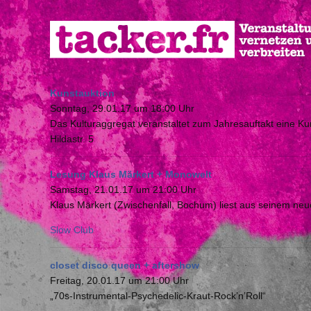
Direkt
zum
Inhalt
Kunstauktion
Sonntag, 29.01.17 um 18:00 Uhr
Das Kulturaggregat veranstaltet zum Jahresauftakt eine Ku
Hildastr. 5
Lesung Klaus Märkert + Monowelt
Samstag, 21.01.17 um 21:00 Uhr
Klaus Märkert (Zwischenfall, Bochum) liest aus seinem ne
Slow Club
closet disco queen + aftershow
Freitag, 20.01.17 um 21:00 Uhr
„70s-Instrumental-Psychedelic-Kraut-Rock’n’Roll“