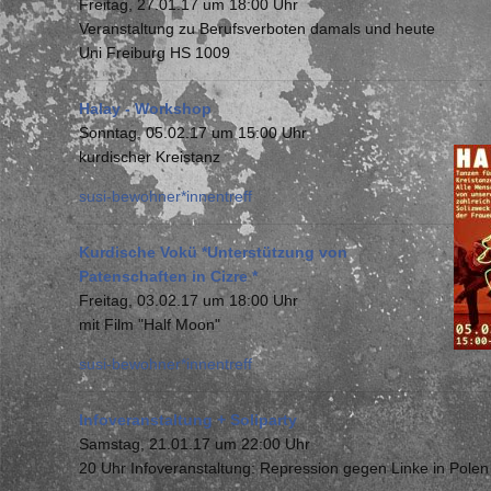
Freitag, 27.01.17 um 18:00 Uhr
Veranstaltung zu Berufsverboten damals und heute
Uni Freiburg HS 1009
Halay - Workshop
Sonntag, 05.02.17 um 15:00 Uhr
kurdischer Kreistanz
susi-bewohner*innentreff
Kurdische Vokü *Unterstützung von
Patenschaften in Cizre *
Freitag, 03.02.17 um 18:00 Uhr
mit Film "Half Moon"
susi-bewohner*innentreff
Infoveranstaltung + Soliparty
Samstag, 21.01.17 um 22:00 Uhr
20 Uhr Infoveranstaltung: Repression gegen Linke in Pole