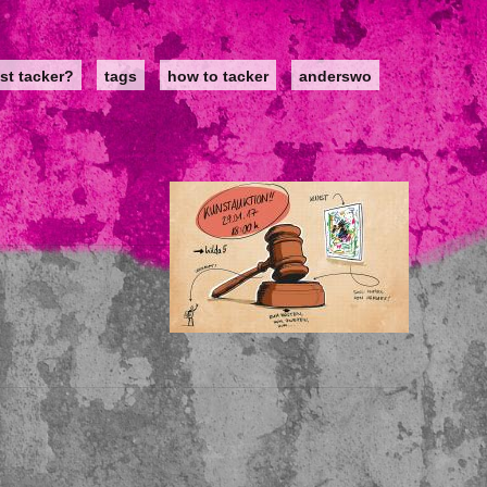
st tacker?
tags
how to tacker
anderswo