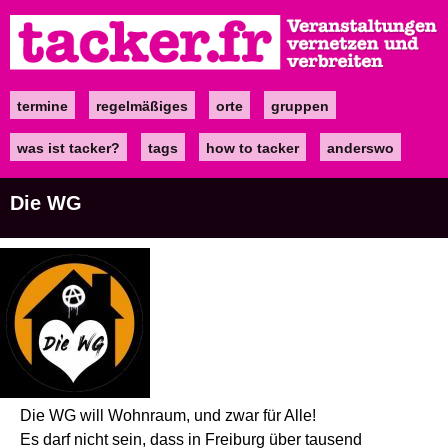
Direkt
zum
Inhalt
termine
regelmäßiges
orte
gruppen
Main
navigation
was ist tacker?
tags
how to tacker
anderswo
Die WG
Die WG will Wohnraum, und zwar für Alle!
Es darf nicht sein, dass in Freiburg über tausend