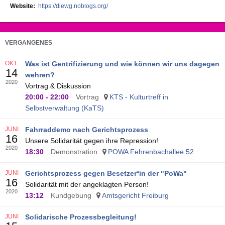
Website
https://diewg.noblogs.org/
VERGANGENES
OKT.
Was ist Gentrifizierung und wie können wir uns dagegen
14
wehren?
2020
Vortrag & Diskussion
20:00
-
22:00
Vortrag
KTS - Kulturtreff in
Selbstverwaltung (KaTS)
JUNI
Fahrraddemo nach Gerichtsprozess
16
Unsere Solidarität gegen ihre Repression!
2020
18:30
Demonstration
POWA Fehrenbachallee 52
JUNI
Gerichtsprozess gegen Besetzer*in der "PoWa"
16
Solidarität mit der angeklagten Person!
2020
13:12
Kundgebung
Amtsgericht Freiburg
JUNI
Solidarische Prozessbegleitung!