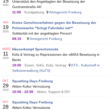
15
Unterstützt den Angeklagten der Besetzung der
2020
Guntramstraße 44!
11:00
Kundgebung
Amtsgericht Freiburg
MAI
Erstes Gerichtsverfahren gegen die Besetzung der
19
Polizeiwache **bringt Fahrräder mit**
2020
Solidarität mit der angeklagten Person!
09:15
Amtsgericht Freiburg
MÄRZ
Häuserkampf Sprechstunde
11
Küfa & Vortrag zu Repressionen der villA54 Besetzung in
2020
Berlin
19:00
Essen, VoKü, Küfa, Vortrag
KTS - Kulturtreff in
Selbstverwaltung (KaTS)
OKT.
Squatting Days Freiburg
29
Aktion Kultur Vernutzung
2019
10:00
-
22:00
Aktion, Support & DIY
OKT.
Squatting Days Freiburg
28
Aktion Kultur Vernutzung