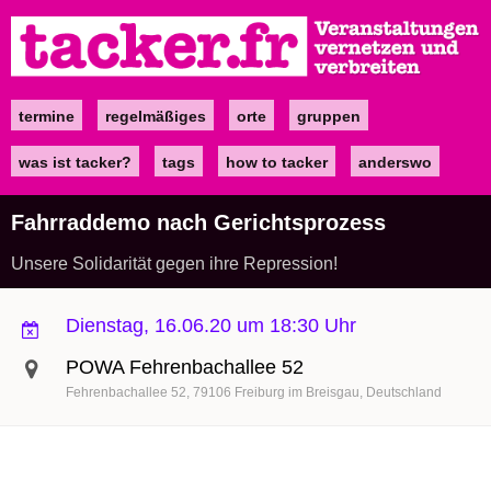
Direkt
zum
Inhalt
termine
regelmäßiges
orte
gruppen
Main
navigation
was ist tacker?
tags
how to tacker
anderswo
Fahrraddemo nach Gerichtsprozess
Unsere Solidarität gegen ihre Repression!
Dienstag, 16.06.20 um 18:30 Uhr
POWA Fehrenbachallee 52
Fehrenbachallee 52
79106
Freiburg im Breisgau
Deutschland