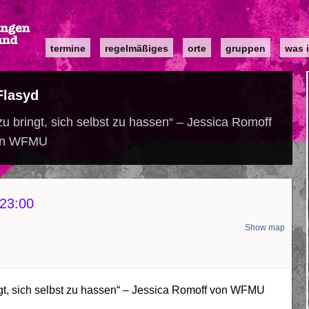
Main
termine
regelmäßiges
orte
gruppen
was i
navigation
Flasyd
u bringt, sich selbst zu hassen“ – Jessica Romoff
on WFMU
23:00
Show map
gt, sich selbst zu hassen“ – Jessica Romoff von WFMU