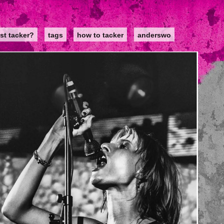
st tacker?
tags
how to tacker
anderswo