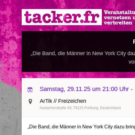
Direkt
zum
Inhalt
„Die Band, die Männer in New York City daz
v
Samstag, 29.11.25 um 21:00 Uhr
-
ArTik // Freizeichen
haslacherstraße 43
79115
Freiburg
Deutschland
„Die Band, die Männer in New York City dazu brin