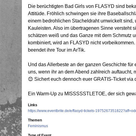
Die berüchtigten Bad Girls von FLASYD sind bekann
Attitüde. Fröhlich schwingen sie ihre Baseballschl
einem bedrohlichen Stacheldraht umwickelt sind, 
Kauleisten. Also im übertragenen Sinne versteht
schätzen weiß und das Ganze mit dem Schmutz 
kombiniert, wird an FLASYD nicht vorbeikommen. 
beendet ihre Tour im ArTik.
Und das Allerbeste an der ganzen Geschichte für e
uns, wenn ihr an dem Abend zahlreich auftaucht, m
😊 Sichert euch dennoch euer GRATIS-Ticket via 
Ein Warm-Up zu MISSSSSTLETOE, der sich gewa
Links
https://www.eventbrite.de/e/flasyd-tickets-1975267351822?aff=od
Themen
Feminismus
Type of Event