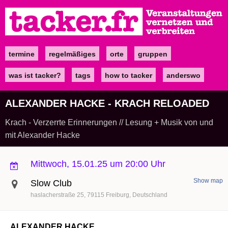
Direkt
zum
Inhalt
termine
regelmäßiges
orte
gruppen
Main
navigation
was ist tacker?
tags
how to tacker
anderswo
ALEXANDER HACKE - KRACH RELOADED
Krach - Verzerrte Erinnerungen // Lesung + Musik von und
mit Alexander Hacke
Mittwoch, 15.01.25 um 20:00 Uhr
Show map
Slow Club
haslacherstraße 25
79115
Freiburg
Deutschland
ALEXANDER HACKE