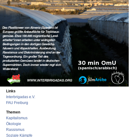
Links
Interbrigadas e.V.
FAU Freiburg
Themen
Kapitalismus
Ökologie
Rassismus
Soziale Kämpfe