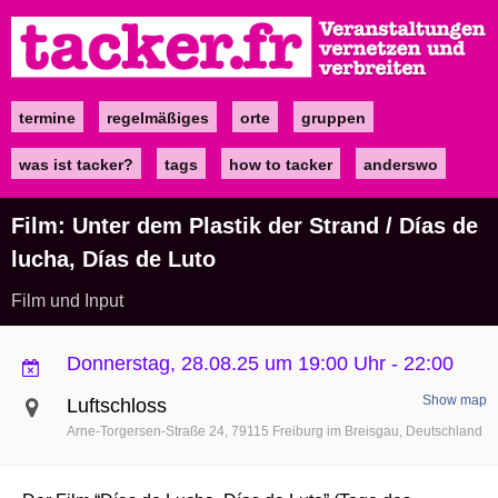
Direkt
zum
Inhalt
termine
regelmäßiges
orte
gruppen
Main
navigation
was ist tacker?
tags
how to tacker
anderswo
Film: Unter dem Plastik der Strand / Días de
lucha, Días de Luto
Film und Input
Donnerstag, 28.08.25 um 19:00 Uhr
-
22:00
Show map
Luftschloss
Arne-Torgersen-Straße 24
79115
Freiburg im Breisgau
Deutschland