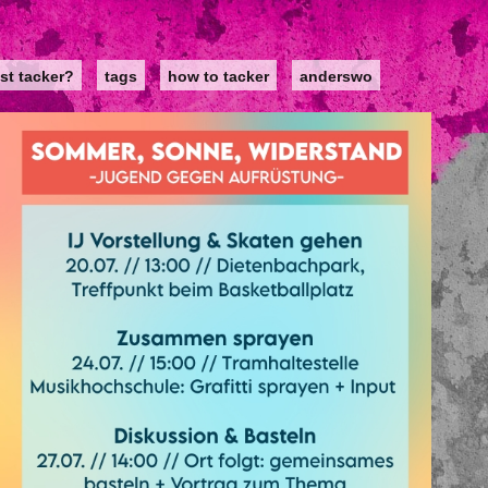
st tacker?
tags
how to tacker
anderswo