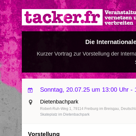
Direkt
zum
Inhalt
Die International
Kurzer Vortrag zur Vorstellung der Inte
Sonntag, 20.07.25 um 13:00 Uhr
-
Dietenbachpark
Robert-Ruh-Weg 1
79114
Freiburg im Breisgau
Deutsch
Skateplatz im Dietenbachpark
Vorstellung