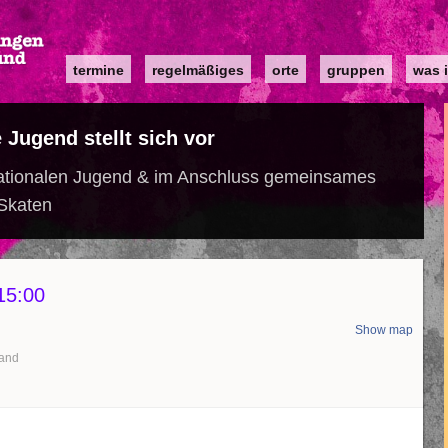
Main
termine
regelmäßiges
orte
gruppen
was i
navigation
e Jugend stellt sich vor
rnationalen Jugend & im Anschluss gemeinsames
Skaten
15:00
Show map
land