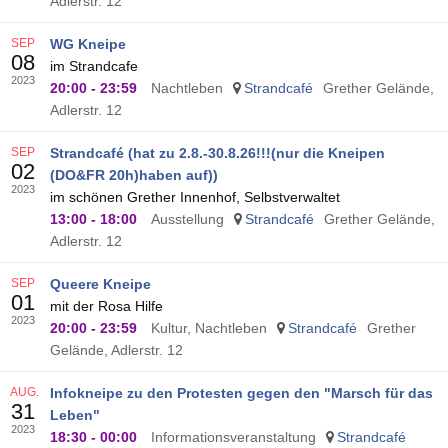
Adlerstr. 12
SEP
WG Kneipe
08
im Strandcafe
2023
20:00
-
23:59
Nachtleben
Strandcafé
Grether Gelände,
Adlerstr. 12
SEP
Strandcafé (hat zu 2.8.-30.8.26!!!(nur die Kneipen
02
(DO&FR 20h)haben auf))
2023
im schönen Grether Innenhof, Selbstverwaltet
13:00
-
18:00
Ausstellung
Strandcafé
Grether Gelände,
Adlerstr. 12
SEP
Queere Kneipe
01
mit der Rosa Hilfe
2023
20:00
-
23:59
Kultur, Nachtleben
Strandcafé
Grether
Gelände, Adlerstr. 12
AUG.
Infokneipe zu den Protesten gegen den "Marsch für das
31
Leben"
2023
18:30
-
00:00
Informationsveranstaltung
Strandcafé