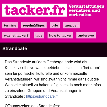
Direkt
zum
Inhalt
termine
regelmäßiges
orte
gruppen
Main
navigation
was ist tacker?
tags
how to tacker
anderswo
Strandcafé
Das Strandcafé auf dem Grethergelände wird als
Kollektiv selbstverwaltet betrieben. es soll ein “frei-raum”
sein für politische, kulturelle und unkommerzielle
Veranstaltungen. wir sind zwar nicht immer ganz gut die
Webseite aktuell zu halten, oft gibt es da noch mehr Infos
zu einzelnen Gruppen und Veranstaltungen im
Strandcafe :
https://strandcafe.fr
Öffnungszeiten des Strandcafés: