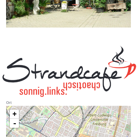
Ort
+
-