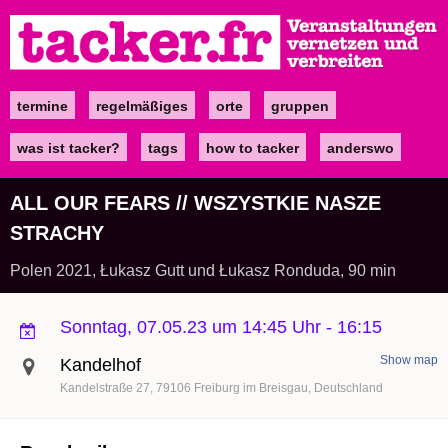
Direkt
zum
Inhalt
termine
regelmäßiges
orte
gruppen
Main
navigation
was ist tacker?
tags
how to tacker
anderswo
ALL OUR FEARS // WSZYSTKIE NASZE
STRACHY
Polen 2021, Łukasz Gutt und Łukasz Ronduda, 90 min
Sonntag, 07.05.23 um 14:45 Uhr
-
16:15
Show map
Kandelhof
Kandelstraße 27
79106
Freiburg im Breisgau
Deutschland