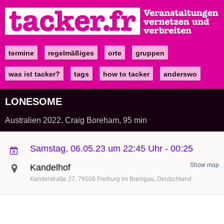
Direkt
zum
Inhalt
termine
regelmäßiges
orte
gruppen
Main
navigation
was ist tacker?
tags
how to tacker
anderswo
LONESOME
Australien 2022, Craig Boreham, 95 min
Samstag, 06.05.23 um 22:45 Uhr
-
00:25
Show map
Kandelhof
Kandelstraße 27
79106
Freiburg im Breisgau
Deutschland