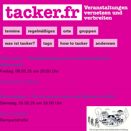
Direkt
zum
Inhalt
termine
regelmäßiges
orte
gruppen
Main
navigation
was ist tacker?
tags
how to tacker
anderswo
"Seid einig..." StattSpaziergang zum antifaschistischen
Widerstand
Freitag, 08.05.26 um 20:00 Uhr
Amtsgericht Freiburg
Fahrraddemo – Für ein gutes Leben und Wohnen für Alle!
Dienstag, 05.05.26 um 16:00 Uhr
ganz woanders
Rempartstraße