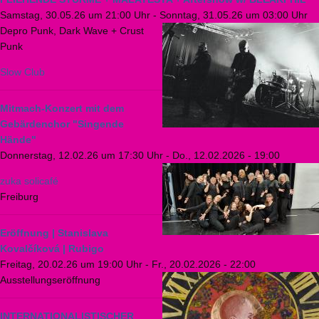
Samstag, 30.05.26 um 21:00 Uhr
-
Sonntag, 31.05.26 um 03:00 Uhr
Depro Punk, Dark Wave + Crust
Punk
Slow Club
Mitmach-Konzert mit dem
Gebärdenchor "Singende
Hände"
Donnerstag, 12.02.26 um 17:30 Uhr
-
Do., 12.02.2026 - 19:00
zuka solicafé
Freiburg
Eröffnung | Stanislava
Kovalčíková | Rubigo
Freitag, 20.02.26 um 19:00 Uhr
-
Fr., 20.02.2026 - 22:00
Ausstellungseröffnung
INTERNATIONALISTISCHER