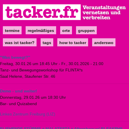
Direkt
zum
Inhalt
termine
regelmäßiges
orte
gruppen
Main
navigation
was ist tacker?
tags
how to tacker
anderswo
"Was bewegt?"
Freitag, 30.01.26 um 18:45 Uhr
-
Fr., 30.01.2026 - 21:00
Tanz- und Bewegungsworkshop für FLINTA*s
Saal Helene, Staufener Str. 46
Demo - und weiter!
Donnerstag, 29.01.26 um 18:30 Uhr
Bar- und Quizabend
Linkes Zentrum Freiburg (LIZ)
FLIEHENDE STÜRME + MALATESTA + Aftershow w/ BLEAKPHIL