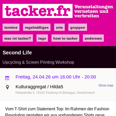
Direkt
zum
Inhalt
termine
regelmäßiges
orte
gruppen
Main
navigation
was ist tacker?
tags
how to tacker
anderswo
Second Life
Upcycling & Screen Printing Workshop
Freitag, 24.04.26 um 16:00 Uhr
-
20:00
Show map
Kulturaggregat / Hilda5
Hildastraße 5
79102
Freiburg im Breisgau
Deutschland
Vom T-Shirt zum Statement Top: Im Rahmen der Fashion
Revolution gestalten wir aus vorhandenen Shirts neue