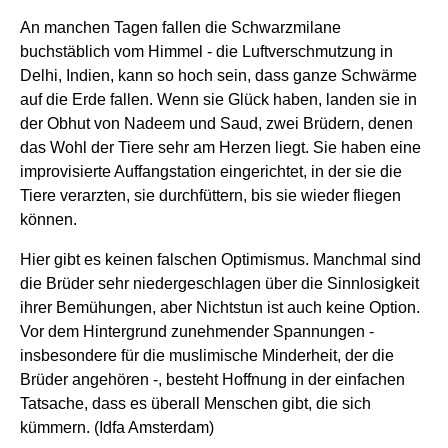
An
manchen
Tagen fallen die
Schwarzmilane
buchstäblich
vom
Himmel - die
Luftverschmutzung
in
Delhi,
Indien
,
kann
so
hoch
sein,
dass
ganze
Schwärme
auf die
Erde
fallen. Wenn
sie
Glück
haben
,
landen
sie
in
der
Obhut
von Nadeem und Saud,
zwei
Brüdern
,
denen
das Wohl der Tiere
sehr
am Herzen
liegt
. Sie
haben
eine
improvisierte
Auffangstation
eingerichtet
, in der
sie
die
Tiere
verarzten
,
sie
durchfüttern
, bis
sie
wieder
fliegen
können
.
Hier
gibt
es
keinen
falschen
Optimismus
.
Manchmal
sind
die
Brüder
sehr
niedergeschlagen
über
die
Sinnlosigkeit
ihrer
Bemühungen
,
aber
Nichtstun
ist
auch
keine
Option.
Vor
dem
Hintergrund
zunehmender
Spannungen
-
insbesondere
für die
muslimische
Minderheit
, der die
Brüder
angehören
-,
besteht
Hoffnung in der
einfachen
Tatsache
,
dass
es
überall
Menschen
gibt
, die
sich
kümmern
. (
Idfa
Amsterdam)