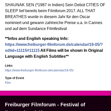
SHAUNAK SEN (*1987 in
Indien
) Sein
Debüt
CITIES OF
SLEEP
lief
bereits
beim
Filmforum
2017. ALL THAT
BREATHES
wurde
in
diesem
Jahr für den Oscar
nominiert
und
gewann
zahlreiche
Preise
u.a.
in Cannes
und auf
dem
Sundance
Filmfestival
**
Infos
and
English speaking
Info:
https://www.freiburger-filmforum.de/calendar/18-05/?
sdtid=11115#11115
All Films will be shown In Original
Language with English Subtitles**
Links
https://www.freiburger-filmforum.de/calendar/18-05/
Type of Event
Film
Freiburger Filmforum - Festival of