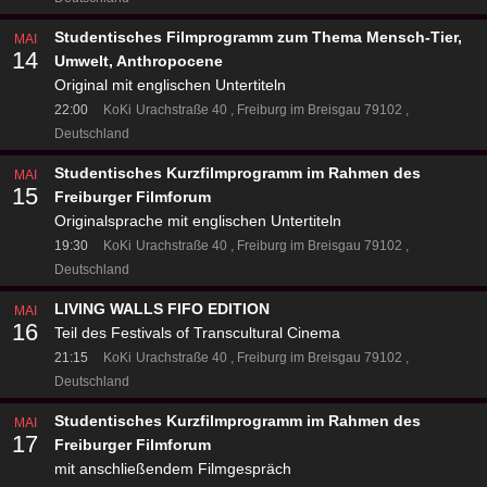
Studentisches Filmprogramm zum Thema Mensch-Tier,
MAI
14
Umwelt, Anthropocene
Original mit englischen Untertiteln
22:00
KoKi
Urachstraße 40
Freiburg im Breisgau 79102
Deutschland
Studentisches Kurzfilmprogramm im Rahmen des
MAI
15
Freiburger Filmforum
Originalsprache mit englischen Untertiteln
19:30
KoKi
Urachstraße 40
Freiburg im Breisgau 79102
Deutschland
LIVING WALLS FIFO EDITION
MAI
16
Teil des Festivals of Transcultural Cinema
21:15
KoKi
Urachstraße 40
Freiburg im Breisgau 79102
Deutschland
Studentisches Kurzfilmprogramm im Rahmen des
MAI
17
Freiburger Filmforum
mit anschließendem Filmgespräch