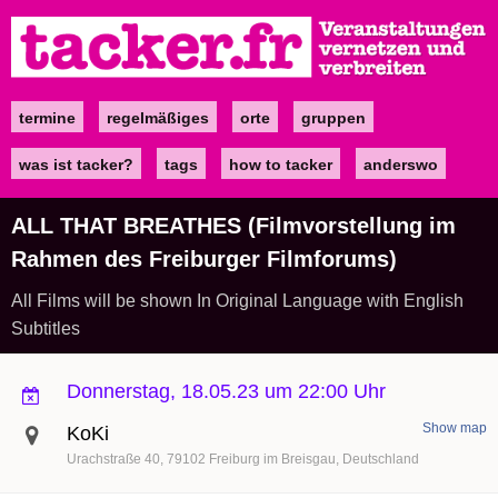
Direkt
zum
Inhalt
termine
regelmäßiges
orte
gruppen
Main
navigation
was ist tacker?
tags
how to tacker
anderswo
ALL THAT BREATHES (Filmvorstellung im
Rahmen des Freiburger Filmforums)
All Films will be shown In Original Language with English
Subtitles
Donnerstag, 18.05.23 um 22:00 Uhr
Show map
KoKi
Urachstraße 40
79102
Freiburg im Breisgau
Deutschland