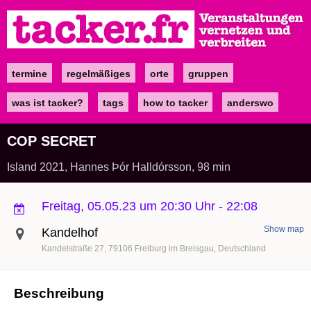
Direkt
zum
Inhalt
termine
regelmäßiges
orte
gruppen
Main
navigation
was ist tacker?
tags
how to tacker
anderswo
COP SECRET
Island 2021, Hannes Þór Halldórsson, 98 min
Freitag, 05.05.23 um 20:30 Uhr
-
22:08
Show map
Kandelhof
Kandelstraße 27
79106
Freiburg im Breisgau
Deutschland
Beschreibung