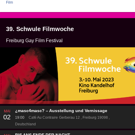
Film
39. Schwule Filmwoche
Freiburg Gay Film Festival
¿masc4masc? – Ausstellung und Vernissage
MAI
02
19:00
Café Au Contraire
Gerberau 12
Freiburg 19098
Deutschland