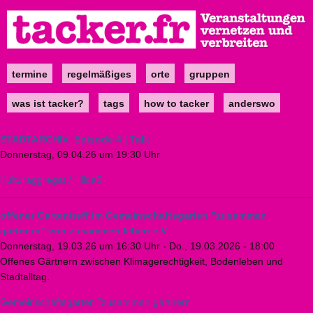
Direkt
zum
Inhalt
termine
regelmäßiges
orte
gruppen
Main
navigation
was ist tacker?
tags
how to tacker
anderswo
STADTARCHIV: Episode 4 | Talk
Donnerstag, 09.04.26 um 19:30 Uhr
Kulturaggregat / Hilda5
offener Gartentreff im Gemeinschaftsgarten "zusammen
gärtnern" von zusammen leben e.V.
Donnerstag, 19.03.26 um 16:30 Uhr
-
Do., 19.03.2026 - 18:00
Offenes Gärtnern zwischen Klimagerechtigkeit, Bodenleben und
Stadtalltag.
Gemeinschaftsgarten "zusammen gärtnern"