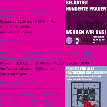
Seafood Shows: Thee Verduns &
G.RAG
Freitag, 27.03.26 um 20:30 Uhr
-
Fr.,
27.03.2026 - 23:59
primitive folk/ nowave
ganz woanders
Freiheit für alle politischen Gefangenen - Kämpfen gegen
Faschismus und Genozid ist legitim, kein Verbrechen!
Mittwoch, 18.03.26 um 17:00 Uhr
-
Mi., 18.03.2026 - 18:00
Am Tag der politischen Gefangenen
Solidarität zeigen
Platz der Alten Synagoge
„Ohren auf Weltreise – Geschichten
& Klänge aus Westafrika“ Bassekou
Kouyate & Amy Sacko mit Stefan