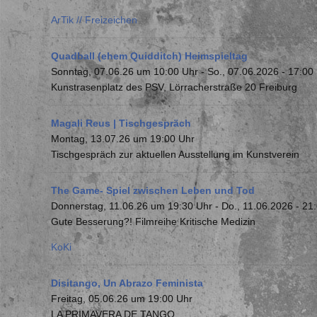
ArTik // Freizeichen
Quadball (ehem Quidditch) Heimspieltag
Sonntag, 07.06.26 um 10:00 Uhr
-
So., 07.06.2026 - 17:00
Kunstrasenplatz des PSV, Lörracherstraße 20 Freiburg
Magali Reus | Tischgespräch
Montag, 13.07.26 um 19:00 Uhr
Tischgespräch zur aktuellen Ausstellung im Kunstverein
The Game- Spiel zwischen Leben und Tod
Donnerstag, 11.06.26 um 19:30 Uhr
-
Do., 11.06.2026 - 21
Gute Besserung?! Filmreihe Kritische Medizin
KoKi
Disitango, Un Abrazo Feminista
Freitag, 05.06.26 um 19:00 Uhr
LA PRIMAVERA DE TANGO