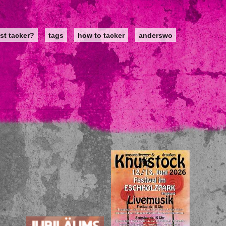
st tacker?
tags
how to tacker
anderswo