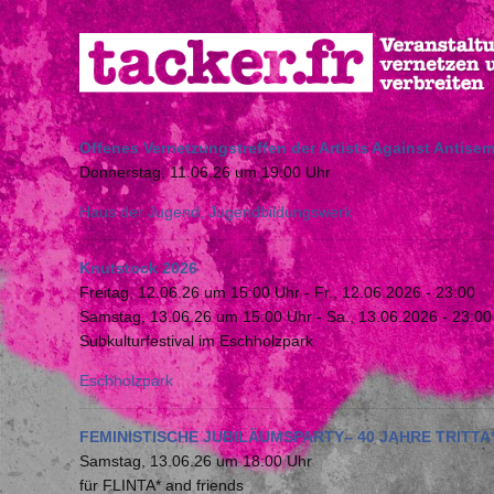
Direkt
zum
Inhalt
Offenes Vernetzungstreffen der Artists Against Antisem
Donnerstag, 11.06.26 um 19:00 Uhr
Haus der Jugend, Jugendbildungswerk
Knutstock 2026
Freitag, 12.06.26 um 15:00 Uhr
-
Fr., 12.06.2026 - 23:00
Samstag, 13.06.26 um 15:00 Uhr
-
Sa., 13.06.2026 - 23:00
Subkulturfestival im Eschholzpark
Eschholzpark
FEMINISTISCHE JUBILÄUMSPARTY– 40 JAHRE TRITTA
Samstag, 13.06.26 um 18:00 Uhr
für FLINTA* and friends