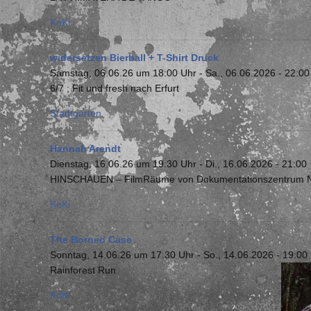
KoKi
widersetzen Bierball + T-Shirt Druck
Samstag, 06.06.26 um 18:00 Uhr
-
Sa., 06.06.2026 - 22:00
6/7 ; Fit und fresh nach Erfurt
Stadtgarten
Hannah Arendt
Dienstag, 16.06.26 um 19:30 Uhr
-
Di., 16.06.2026 - 21:00
HINSCHAUEN – FilmRäume von Dokumentationszentrum Nat
KoKi
The Borneo Case
Sonntag, 14.06.26 um 17:30 Uhr
-
So., 14.06.2026 - 19:00
Rainforest Run
KoKi