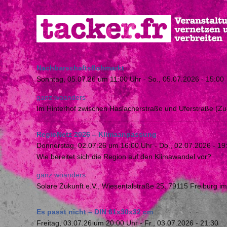
Direkt
zum
Inhalt
Nachbarschaftsflohmarkt
Sonntag, 05.07.26 um 11:00 Uhr
-
So., 05.07.2026 - 15:00
ganz woanders
Im Hinterhof zwischen Haslacherstraße und Uferstraße (Zu
RegioNetz 2026 – Klimaanpassung
Donnerstag, 02.07.26 um 16:00 Uhr
-
Do., 02.07.2026 - 19
Wie bereitet sich die Region auf den Klimawandel vor?
ganz woanders
Solare Zukunft e.V., Wiesentalstraße 25, 79115 Freiburg i
Es passt nicht – DIN 61x30x32 cm
Freitag, 03.07.26 um 20:00 Uhr
-
Fr., 03.07.2026 - 21:30