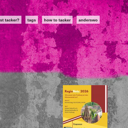
st tacker?
tags
how to tacker
anderswo