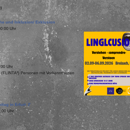
rg
he und Inklusion/ Exklusion
00:00 Uhr
:00 Uhr
er (FLINTA*) Personen mit Vorkenntnissen
tag in Erfurt 🚩
:00 Uhr