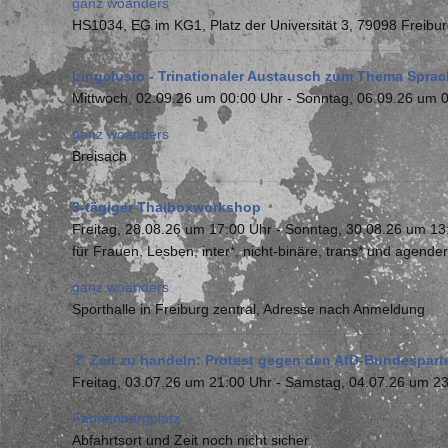
ganz woanders
HS1034, EG im KG1, Platz der Universität 3, 79098 Freibu
Lingclusio - Trinationaler Austausch zum Thema Sprac
Mittwoch, 02.09.26 um 00:00 Uhr
-
Sonntag, 06.09.26 um 
ganz woanders
Breisach
3-tägiger Thaiboxworkshop
Freitag, 28.08.26 um 17:00 Uhr
-
Sonntag, 30.08.26 um 13
für Frauen, Lesben, inter*, nicht-binäre, trans* und agend
ganz woanders
Sporthalle in Freiburg zentral, Adresse nach Anmeldung
🚩 Zeit zu handeln: Protest gegen den AfD-Bundespartei
Freitag, 03.07.26 um 21:00 Uhr
-
Samstag, 04.07.26 um 23
Fahnenbergplatz
Abfahrtsort und Zeit noch nicht sicher