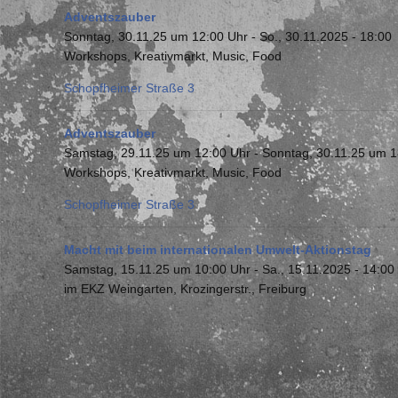
Adventszauber
Sonntag, 30.11.25 um 12:00 Uhr
-
So., 30.11.2025 - 18:00
Workshops, Kreativmarkt, Music, Food
Schopfheimer Straße 3
Adventszauber
Samstag, 29.11.25 um 12:00 Uhr
-
Sonntag, 30.11.25 um 1
Workshops, Kreativmarkt, Music, Food
Schopfheimer Straße 3
Macht mit beim internationalen Umwelt-Aktionstag
Samstag, 15.11.25 um 10:00 Uhr
-
Sa., 15.11.2025 - 14:00
im EKZ Weingarten, Krozingerstr., Freiburg
Seitennummerierung