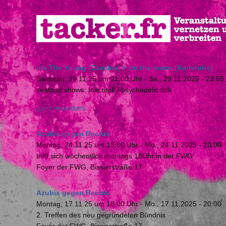
Direkt
zum
Inhalt
Ida The Young (Czechia) + do the moon (Karlsruhe)
Samstag, 29.11.25 um 21:00 Uhr
-
Sa., 29.11.2025 - 23:59
seafood shows: folk rock / psychedelic folk
ganz woanders
Azubis gegen Rechts
Montag, 24.11.25 um 18:00 Uhr
-
Mo., 24.11.2025 - 20:00
trifft sich wöchentlich montags 18Uhr in der FWG
Foyer der FWG, Bissierstraße 17
Azubis gegen Rechts
Montag, 17.11.25 um 18:00 Uhr
-
Mo., 17.11.2025 - 20:00
2. Treffen des neu gegründeten Bündnis