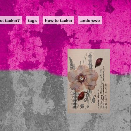
st tacker?
tags
how to tacker
anderswo