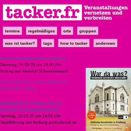
Direkt
zum
Inhalt
termine
regelmäßiges
orte
gruppen
Main
navigation
was ist tacker?
tags
how to tacker
anderswo
Jüdische Geschichte in Freiburg
Dienstag, 24.03.20 um 19:00 Uhr
Vortrag von Heinrich Schwendemann
Gemeindezentrum der Israelitischen
Gemeinde Freiburg
[ABGESAGT!] Freiburg und die
deutsche Kolonialgeschichte
Sonntag, 22.03.20 um 14:00 Uhr
Stadtführung von freiburg-postkolonial.de