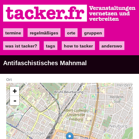
Direkt
zum
Inhalt
termine
regelmäßiges
orte
gruppen
Main
navigation
was ist tacker?
tags
how to tacker
anderswo
Antifaschistisches Mahnmal
Ort
+
-