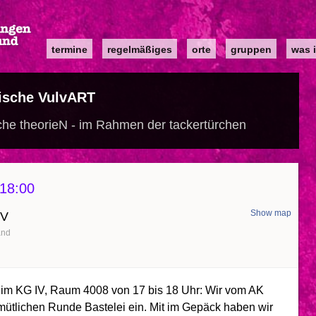
Main
termine
regelmäßiges
orte
gruppen
was i
navigation
ische VulvART
che theorieN - im Rahmen der tackertürchen
18:00
Show map
IV
and
N im KG IV, Raum 4008 von 17 bis 18 Uhr: Wir vom AK
emütlichen Runde Bastelei ein. Mit im Gepäck haben wir