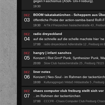
gegen Faschismus (AStA- Uni-Freiburg).
19:30
BOOM takatakatürchen - Scheppern aus Üb
DEZ.
03
öffentliche Probe der action-samba-band RoR-F
19:30
ArTik // Freizeichen
haslacherstraße 43
Freibu
radio dreyeckland
DEZ.
04
auf die schnelle auf die schelle machste hier 'n
17:00
radio dreyeckland
Adlerstraße 12
Freiburg im 
hangry | infant sanchos
DEZ.
05
Konzert | Riot Grrrl* Punk, Synthesizer Punk, 
20:00
Slow Club
haslacherstraße 25
Freiburg 79115
liner notes
DEZ.
06
Konzert | Neo-Soul - im Rahmen der tackertürc
19:00
Kulturaggregat / Hilda5
Hildastraße 5
Freiburg
chaos computer club freiburg stellt sich vor
DEZ.
07
...im Rahmen der tackertürchen
17:00
CCCFR - Chaos Computer Club Freiburg
Chaos