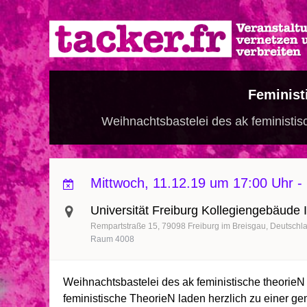
Direkt
zum
Inhalt
Feminist
Weihnachtsbastelei des ak feministis
Mittwoch, 11.12.19 um 17:00 Uhr
-
Universität Freiburg Kollegiengebäude 
Rempartstraße 15
79098
Freiburg im Breisgau
Deutschl
Raum 4008
Weihnachtsbastelei des ak feministische theorie
feministische TheorieN laden herzlich zu einer g