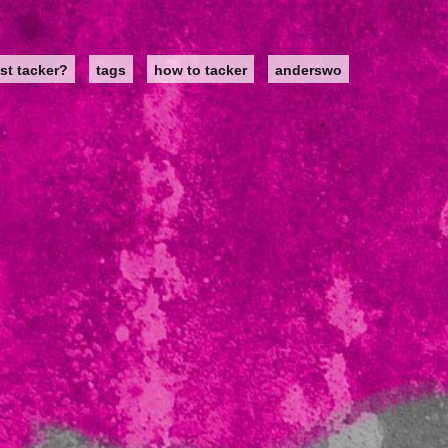
st tacker?
tags
how to tacker
anderswo