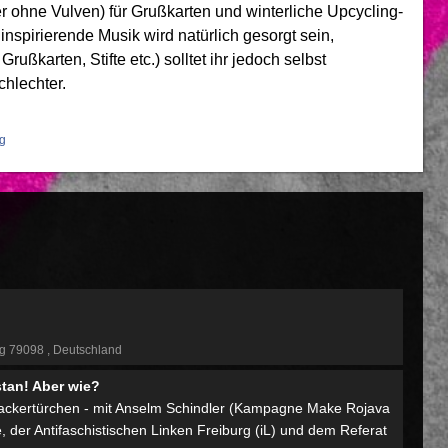
er ohne Vulven) für Grußkarten und winterliche Upcycling-
spirierende Musik wird natürlich gesorgt sein,
Grußkarten, Stifte etc.) solltet ihr jedoch selbst
chlechter.
rg
!
rg 79098
Deutschland
stan! Aber wie?
tackertürchen - mit Anselm Schindler (Kampagne Make Rojava
, der Antifaschistischen Linken Freiburg (iL) und dem Referat