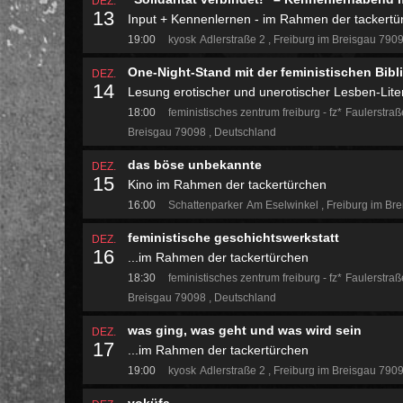
DEZ.
13
Input + Kennenlernen - im Rahmen der tackertü
19:00
kyosk
Adlerstraße 2
Freiburg im Breisgau 790
One-Night-Stand mit der feministischen Bibli
DEZ.
14
Lesung erotischer und unerotischer Lesben-Lite
18:00
feministisches zentrum freiburg - fz*
Faulerstraß
Breisgau 79098
Deutschland
das böse unbekannte
DEZ.
15
Kino im Rahmen der tackertürchen
16:00
Schattenparker
Am Eselwinkel
Freiburg im Br
feministische geschichtswerkstatt
DEZ.
16
...im Rahmen der tackertürchen
18:30
feministisches zentrum freiburg - fz*
Faulerstraß
Breisgau 79098
Deutschland
was ging, was geht und was wird sein
DEZ.
17
...im Rahmen der tackertürchen
19:00
kyosk
Adlerstraße 2
Freiburg im Breisgau 790