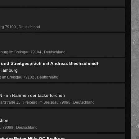
urg 79100
Deutschland
iburg im Breisgau 79104
Deutschland
 und Streitgespräch mit Andreas Blechschmidt
n Hamburg
g im Breisgau 79102
Deutschland
eN - im Rahmen der tackertürchen
rtstraße 15
Freiburg im Breisgau 79098
Deutschland
chen
au 79098
Deutschland
mit der Roten Hilfe OG Freiburg