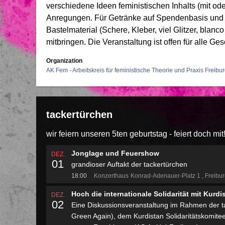
verschiedene Ideen feministischen Inhalts (mit od
Anregungen. Für Getränke auf Spendenbasis und in
Bastelmaterial (Schere, Kleber, viel Glitzer, blanco 
mitbringen. Die Veranstaltung ist offen für alle Ges
Organization
AK Fem - Arbeitskreis für feministische Theorie und Praxis Freibu
tackertürchen
wir feiern unseren 5ten geburtstag - feiert doch mit
Jonglage und Feuershow
DEZ.
01
grandioser Auftakt der tackertürchen
18:00
Konzerthaus
Konrad-Adenauer-Platz 1
Freibu
Hoch die internationale Solidarität mit Kurdi
DEZ.
02
Eine Diskussionsveranstaltung im Rahmen der 
Green Again), dem Kurdistan Solidaritätskomitee