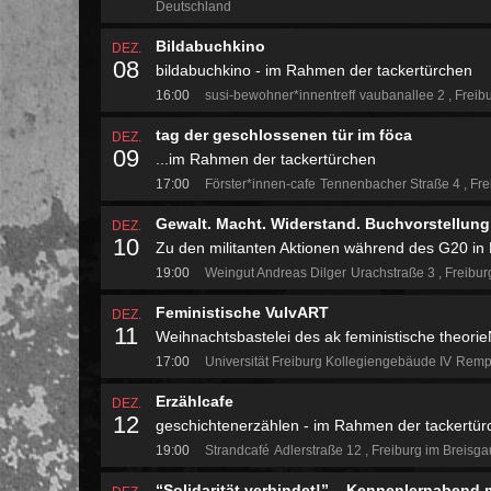
Deutschland
Bildabuchkino
DEZ.
08
bildabuchkino - im Rahmen der tackertürchen
16:00
susi-bewohner*innentreff
vaubanallee 2
Freib
tag der geschlossenen tür im föca
DEZ.
09
...im Rahmen der tackertürchen
17:00
Förster*innen-cafe
Tennenbacher Straße 4
Fre
Gewalt. Macht. Widerstand. Buchvorstellung
DEZ.
10
Zu den militanten Aktionen während des G20 i
19:00
Weingut Andreas Dilger
Urachstraße 3
Freibur
Feministische VulvART
DEZ.
11
Weihnachtsbastelei des ak feministische theori
17:00
Universität Freiburg Kollegiengebäude IV
Rempa
Erzählcafe
DEZ.
12
geschichtenerzählen - im Rahmen der tackertür
19:00
Strandcafé
Adlerstraße 12
Freiburg im Breisg
“Solidarität verbindet!” – Kennenlernabend 