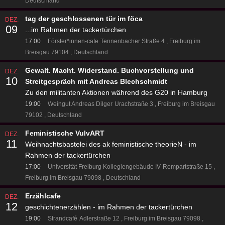
Deutschland
tag der geschlossenen tür im föca
DEZ.
09
...im Rahmen der tackertürchen
17:00
Förster*innen-cafe
Tennenbacher Straße 4
Freiburg im
Breisgau 79104
Deutschland
Gewalt. Macht. Widerstand. Buchvorstellung und
DEZ.
10
Streitgespräch mit Andreas Blechschmidt
Zu den militanten Aktionen während des G20 in Hamburg
19:00
Weingut Andreas Dilger
Urachstraße 3
Freiburg im Breisgau
79102
Deutschland
Feministische VulvART
DEZ.
11
Weihnachtsbastelei des ak feministische theorieN - im
Rahmen der tackertürchen
17:00
Universität Freiburg Kollegiengebäude IV
Rempartstraße 15
Freiburg im Breisgau 79098
Deutschland
Erzählcafe
DEZ.
12
geschichtenerzählen - im Rahmen der tackertürchen
19:00
Strandcafé
Adlerstraße 12
Freiburg im Breisgau 79098