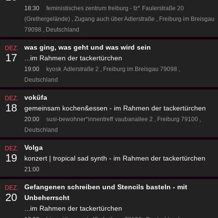
18:30
feministisches zentrum freiburg - fz*
Faulerstraße 20
(Grethergelände)
Zugang auch über Adlerstraße
Freiburg im Breisgau
79098
Deutschland
was ging, was geht und was wird sein
DEZ.
17
...im Rahmen der tackertürchen
19:00
kyosk
Adlerstraße 2
Freiburg im Breisgau 79098
Deutschland
voküfa
DEZ.
18
gemeinsam kochen&essen - im Rahmen der tackertürchen
20:00
susi-bewohner*innentreff
vaubanallee 2
Freiburg 79100
Deutschland
Volga
DEZ.
19
konzert | tropical sad synth - im Rahmen der tackertürchen
21:00
Gefangenen schreiben und Stencils basteln - mit
DEZ.
20
Unbeherrscht
...im Rahmen der tackertürchen