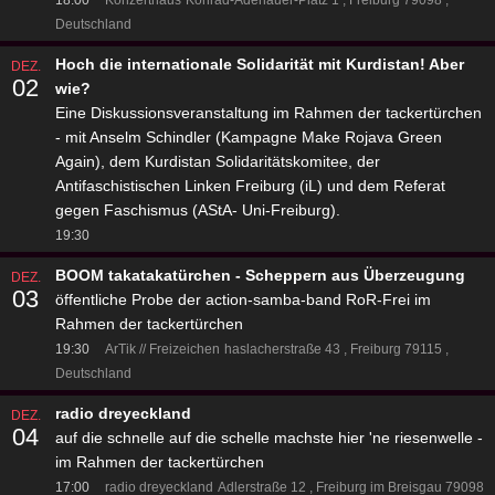
Deutschland
Hoch die internationale Solidarität mit Kurdistan! Aber
DEZ.
02
wie?
Eine Diskussionsveranstaltung im Rahmen der tackertürchen
- mit Anselm Schindler (Kampagne Make Rojava Green
Again), dem Kurdistan Solidaritätskomitee, der
Antifaschistischen Linken Freiburg (iL) und dem Referat
gegen Faschismus (AStA- Uni-Freiburg).
19:30
BOOM takatakatürchen - Scheppern aus Überzeugung
DEZ.
03
öffentliche Probe der action-samba-band RoR-Frei im
Rahmen der tackertürchen
19:30
ArTik // Freizeichen
haslacherstraße 43
Freiburg 79115
Deutschland
radio dreyeckland
DEZ.
04
auf die schnelle auf die schelle machste hier 'ne riesenwelle -
im Rahmen der tackertürchen
17:00
radio dreyeckland
Adlerstraße 12
Freiburg im Breisgau 79098