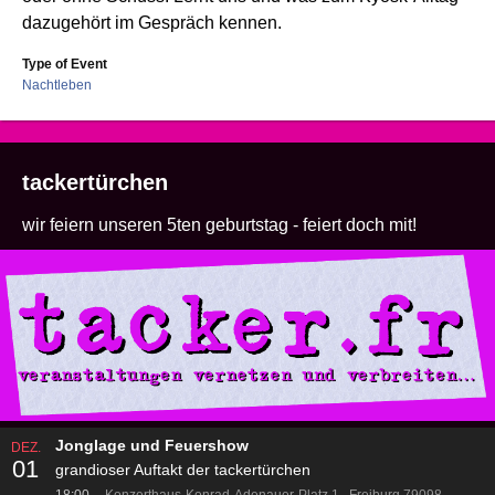
dazugehört im Gespräch kennen.
Type of Event
Nachtleben
tackertürchen
wir feiern unseren 5ten geburtstag - feiert doch mit!
Jonglage und Feuershow
DEZ.
01
grandioser Auftakt der tackertürchen
18:00
Konzerthaus
Konrad-Adenauer-Platz 1
Freiburg 79098