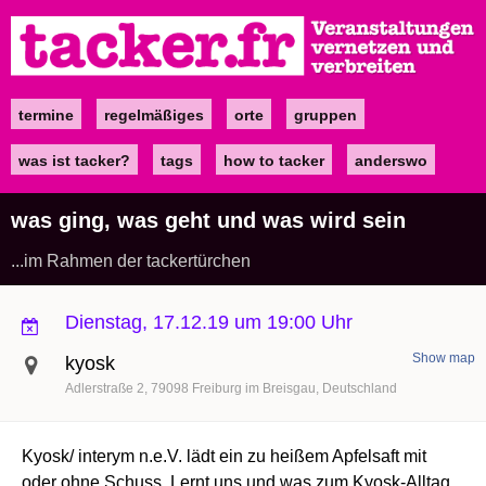
Direkt
zum
Inhalt
termine
regelmäßiges
orte
gruppen
Main
navigation
was ist tacker?
tags
how to tacker
anderswo
was ging, was geht und was wird sein
...im Rahmen der tackertürchen
Dienstag, 17.12.19 um 19:00 Uhr
Show map
kyosk
Adlerstraße 2
79098
Freiburg im Breisgau
Deutschland
Kyosk/ interym
n.e.V. lädt ein zu heißem Apfelsaft mit
oder ohne Schuss. Lernt uns und was zum Kyosk-Alltag