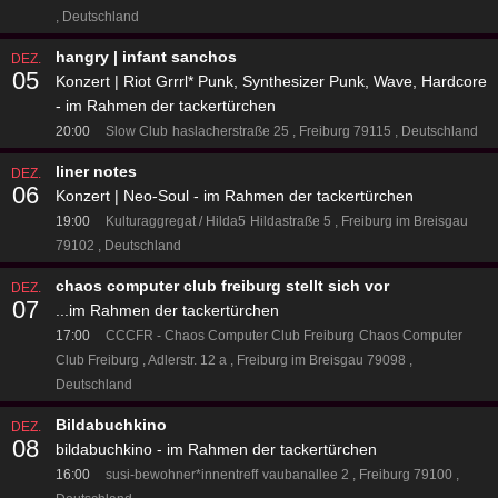
Deutschland
hangry | infant sanchos
DEZ.
05
Konzert | Riot Grrrl* Punk, Synthesizer Punk, Wave, Hardcore
- im Rahmen der tackertürchen
20:00
Slow Club
haslacherstraße 25
Freiburg 79115
Deutschland
liner notes
DEZ.
06
Konzert | Neo-Soul - im Rahmen der tackertürchen
19:00
Kulturaggregat / Hilda5
Hildastraße 5
Freiburg im Breisgau
79102
Deutschland
chaos computer club freiburg stellt sich vor
DEZ.
07
...im Rahmen der tackertürchen
17:00
CCCFR - Chaos Computer Club Freiburg
Chaos Computer
Club Freiburg
Adlerstr. 12 a
Freiburg im Breisgau 79098
Deutschland
Bildabuchkino
DEZ.
08
bildabuchkino - im Rahmen der tackertürchen
16:00
susi-bewohner*innentreff
vaubanallee 2
Freiburg 79100