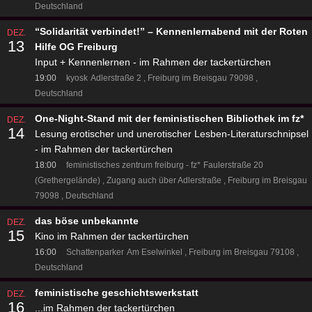
Deutschland
“Solidarität verbindet!” – Kennenlernabend mit der Roten
DEZ.
13
Hilfe OG Freiburg
Input + Kennenlernen - im Rahmen der tackertürchen
19:00
kyosk
Adlerstraße 2
Freiburg im Breisgau 79098
Deutschland
One-Night-Stand mit der feministischen Bibliothek im fz*
DEZ.
14
Lesung erotischer und unerotischer Lesben-Literaturschnipsel
- im Rahmen der tackertürchen
18:00
feministisches zentrum freiburg - fz*
Faulerstraße 20
(Grethergelände)
Zugang auch über Adlerstraße
Freiburg im Breisgau
79098
Deutschland
das böse unbekannte
DEZ.
15
Kino im Rahmen der tackertürchen
16:00
Schattenparker
Am Eselwinkel
Freiburg im Breisgau 79108
Deutschland
feministische geschichtswerkstatt
DEZ.
16
...im Rahmen der tackertürchen