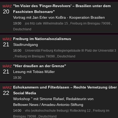
"Im Visier des 'Finger-Revolvers' – Brasilien unter dem
MÄRZ
20
Faschisten Bolsonaro"
Vortrag mit Jan Erler von KoBra - Kooperation Brasilien
19:00
jos fritz cafe
Wilhelmstraße 15
Freiburg im Breisgau 79098
Deutschland
Freiburg im Nationalsozialismus
MÄRZ
21
Stadtrundgang
16:00
Universität Freiburg Kollegiengebäude III
Platz der Universität 3
Freiburg im Breisgau 79098
Deutschland
"Hier draußen an der Grenze"
MÄRZ
21
Lesung mit Tobias Müller
19:30
Echokammern und Filterblasen – Rechte Vernetzung über
MÄRZ
22
Social Media
Workshop " mit Simone Rafael, Redakteurin von
Belltower.News / Amadeu-Antonio-Stiftung
14:00
vhs (volkshochschule freiburg)
Rotteckring 12
Freiburg im
Breisgau 79098
Deutschland