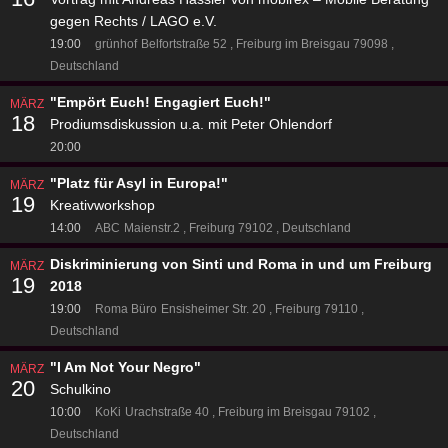
gegen Rechts / LAGO e.V.
19:00
grünhof
Belfortstraße 52
Freiburg im Breisgau 79098
Deutschland
"Empört Euch! Engagiert Euch!"
MÄRZ
18
Prodiumsdiskussion u.a. mit Peter Ohlendorf
20:00
"Platz für Asyl in Europa!"
MÄRZ
19
Kreativworkshop
14:00
ABC
Maienstr.2
Freiburg 79102
Deutschland
Diskriminierung von Sinti und Roma in und um Freiburg
MÄRZ
19
2018
19:00
Roma Büro
Ensisheimer Str. 20
Freiburg 79110
Deutschland
"I Am Not Your Negro"
MÄRZ
20
Schulkino
10:00
KoKi
Urachstraße 40
Freiburg im Breisgau 79102
Deutschland