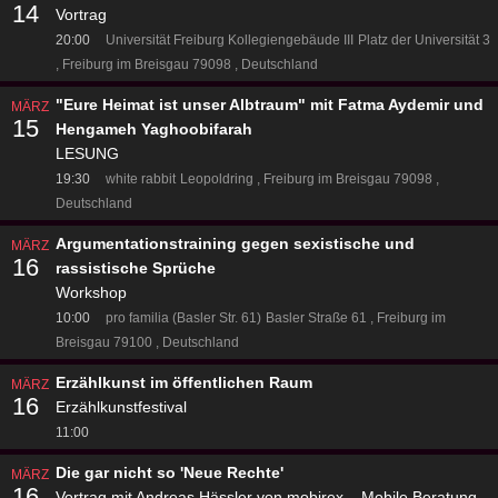
14
Vortrag
20:00
Universität Freiburg Kollegiengebäude III
Platz der Universität 3
Freiburg im Breisgau 79098
Deutschland
"Eure Heimat ist unser Albtraum" mit Fatma Aydemir und
MÄRZ
15
Hengameh Yaghoobifarah
LESUNG
19:30
white rabbit
Leopoldring
Freiburg im Breisgau 79098
Deutschland
Argumentationstraining gegen sexistische und
MÄRZ
16
rassistische Sprüche
Workshop
10:00
pro familia (Basler Str. 61)
Basler Straße 61
Freiburg im
Breisgau 79100
Deutschland
Erzählkunst im öffentlichen Raum
MÄRZ
16
Erzählkunstfestival
11:00
Die gar nicht so 'Neue Rechte'
MÄRZ
16
Vortrag mit Andreas Hässler von mobirex – Mobile Beratung