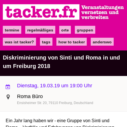
Direkt
zum
Inhalt
termine
regelmäßiges
orte
gruppen
Main
navigation
was ist tacker?
tags
how to tacker
anderswo
Diskriminierung von Sinti und Roma in und
um Freiburg 2018
Dienstag, 19.03.19 um 19:00 Uhr
Roma Büro
Ensisheimer Str. 20
79110
Freiburg
Deutschland
Ein Jahr lang haben wir - eine Gruppe von Sinti und