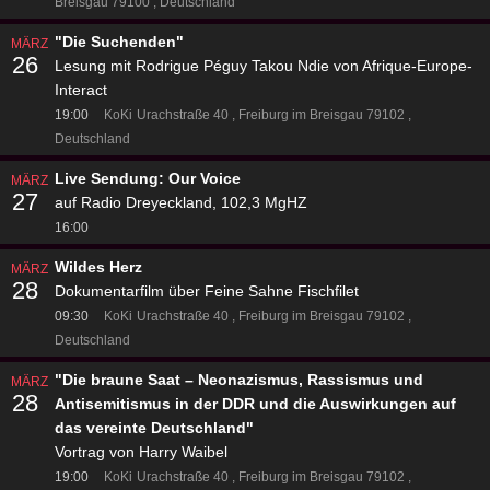
Breisgau 79100
Deutschland
"Die Suchenden"
MÄRZ
26
Lesung mit Rodrigue Péguy Takou Ndie von Afrique-Europe-
Interact
19:00
KoKi
Urachstraße 40
Freiburg im Breisgau 79102
Deutschland
Live Sendung: Our Voice
MÄRZ
27
auf Radio Dreyeckland, 102,3 MgHZ
16:00
Wildes Herz
MÄRZ
28
Dokumentarfilm über Feine Sahne Fischfilet
09:30
KoKi
Urachstraße 40
Freiburg im Breisgau 79102
Deutschland
"Die braune Saat – Neonazismus, Rassismus und
MÄRZ
28
Antisemitismus in der DDR und die Auswirkungen auf
das vereinte Deutschland"
Vortrag von Harry Waibel
19:00
KoKi
Urachstraße 40
Freiburg im Breisgau 79102