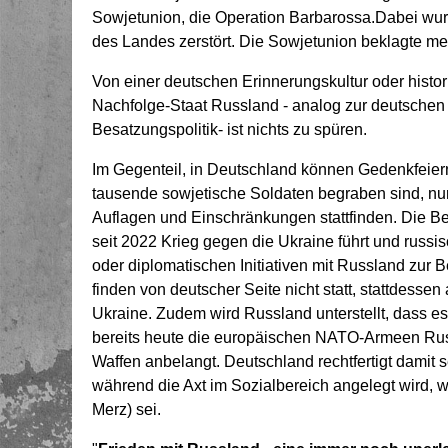
Sowjetunion, die Operation Barbarossa.Dabei wurd
des Landes zerstört. Die Sowjetunion beklagte meh
Von einer deutschen Erinnerungskultur oder hist
Nachfolge-Staat Russland - analog zur deutschen 
Besatzungspolitik- ist nichts zu spüren.
Im Gegenteil, in Deutschland können Gedenkfeier
tausende sowjetische Soldaten begraben sind, nu
Auflagen und Einschränkungen stattfinden. Die Be
seit 2022 Krieg gegen die Ukraine führt und rus
oder diplomatischen Initiativen mit Russland zur B
finden von deutscher Seite nicht statt, stattdessen
Ukraine. Zudem wird Russland unterstellt, dass e
bereits heute die europäischen NATO-Armeen Rus
Waffen anbelangt. Deutschland rechtfertigt damit 
während die Axt im Sozialbereich angelegt wird, we
Merz) sei.