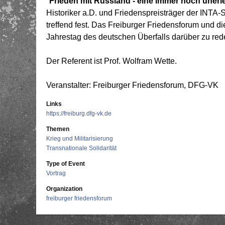
"
Frieden mit Russland - eine immer noch unerl
Historiker a.D. und Friedenspreisträger der INTA-
treffend fest. Das Freiburger Friedensforum und 
Jahrestag des deutschen Überfalls darüber zu re
Der Referent ist Prof. Wolfram Wette.
Veranstalter:
Freiburger Friedensforum, DFG-VK
Links
https://freiburg.dfg-vk.de
Themen
Krieg und Militarisierung
Transnationale Solidarität
Type of Event
Vortrag
Organization
freiburger friedensforum