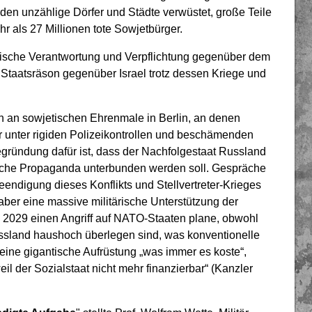
en unzählige Dörfer und Städte verwüstet, große Teile
r als 27 Millionen tote Sowjetbürger.
orische Verantwortung und Verpflichtung gegenüber dem
Staatsräson gegenüber Israel trotz dessen Kriege und
n an sowjetischen Ehrenmale in Berlin, an denen
r unter rigiden Polizeikontrollen und beschämenden
gründung dafür ist, dass der Nachfolgestaat Russland
sische Propaganda unterbunden werden soll. Gespräche
eendigung dieses Konflikts und Stellvertreter-Krieges
 aber eine massive militärische Unterstützung der
s 2029 einen Angriff auf NATO-Staaten plane, obwohl
sland haushoch überlegen sind, was konventionelle
seine gigantische Aufrüstung „was immer es koste“,
il der Sozialstaat nicht mehr finanzierbar“ (Kanzler