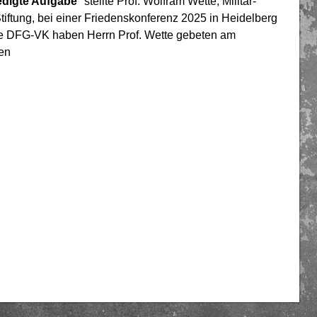
edigte Aufgabe
" stellte Prof. Wolfram Wette, Militär-
Stiftung, bei einer Friedenskonferenz 2025 in Heidelberg
die DFG-VK haben Herrn Prof. Wette gebeten am
den