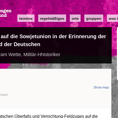
Main
termine
regelmäßiges
orte
gruppen
was i
navigation
 auf die Sowjetunion in der Erinnerung der
d der Deutschen
ram Wette, Militär-Hhistoriker
Show map
hland
utschen Überfalls und Vernichtung-Feldzuges auf die