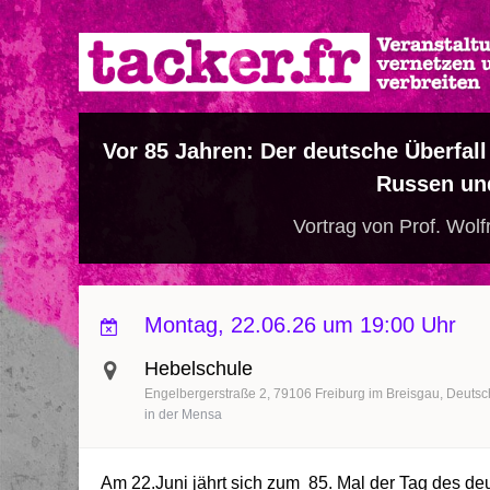
Direkt
zum
Inhalt
Vor 85 Jahren: Der deutsche Überfall
Russen un
Vortrag von Prof. Wolf
Montag, 22.06.26 um 19:00 Uhr
Hebelschule
Engelbergerstraße 2
79106
Freiburg im Breisgau
Deutsc
in der Mensa
Am 22.Juni jährt sich zum 85. Mal der Tag des de