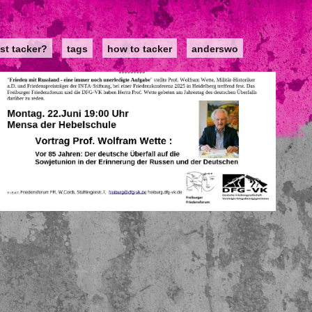
st tacker?
tags
how to tacker
anderswo