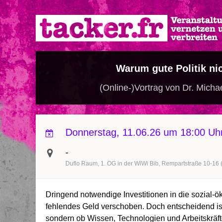
Direkt
zum
Inhalt
Warum gute Politik nic
(Online-)Vortrag von Dr. Micha
Donnerstag, 11.06.26 um 18:00 Uh
-
Duflo Raum, 1. OG in der WiWi Bib, Rempartstraße 10-16 
Dringend notwendige Investitionen in die sozial-ö
fehlendes Geld verschoben. Doch entscheidend is
sondern ob Wissen, Technologien und Arbeitskräfte