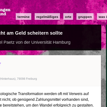
Main
termine
regelmäßiges
orte
gruppen
was i
navigation
ht am Geld scheitern sollte
el Paetz von der Universität Hamburg
r
(Hinterhaus), 79098 Freiburg
kologische Transformation werden oft mit Verweis auf
t nicht, ob genügend Zahlungsmittel vorhanden sind,
 bereitstehen, um den Wandel erfolgreich zu gestalten.