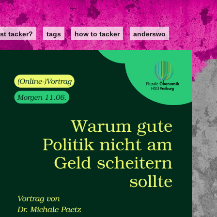
st tacker?
tags
how to tacker
anderswo