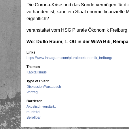
Die Corona-Krise und das Sondervermögen für die
vorhanden ist, kann ein Staat enorme finanzielle 
eigentlich?
veranstaltet vom HSG Plurale Ökonomik Freiburg
Wo: Duflo Raum, 1. OG in der WiWi Bib, Rempar
Links
https://www.instagram.com/pluraleoekonomik_freiburg/
Themen
Kapitalismus
Type of Event
Diskussion/Austausch
Vortrag
Barrieren
Akustisch verstärkt
rauchfrei
Berollbar