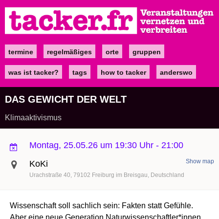
Direkt
zum
Inhalt
termine
regelmäßiges
orte
gruppen
Main
navigation
was ist tacker?
tags
how to tacker
anderswo
DAS GEWICHT DER WELT
Klimaaktivismus
Montag, 25.05.26 um 19:30 Uhr
-
21:00
Show map
KoKi
Urachstraße 40
79102
Freiburg im Breisgau
Deutschland
Wissenschaft soll sachlich sein: Fakten statt Gefühle.
Aber eine neue Generation Naturwissenschaftler*innen