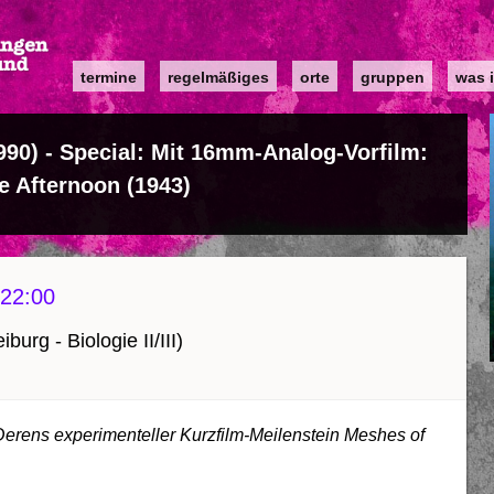
Main
termine
regelmäßiges
orte
gruppen
was i
navigation
90) - Special: Mit 16mm-Analog-Vorfilm:
e Afternoon (1943)
22:00
burg - Biologie II/III)
Derens experimenteller Kurzfilm-Meilenstein Meshes of