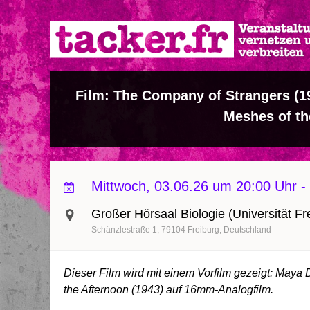
Direkt
zum
Inhalt
Film: The Company of Strangers (19
Meshes of th
Mittwoch, 03.06.26 um 20:00 Uhr
-
Großer Hörsaal Biologie (Universität Frei
Schänzlestraße 1
79104
Freiburg
Deutschland
Dieser Film wird mit einem Vorfilm gezeigt: Maya 
the Afternoon (1943) auf 16mm-Analogfilm.