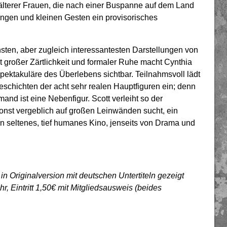
 älterer Frauen, die nach einer Buspanne auf dem Land
ungen und kleinen Gesten ein provisorisches
sten, aber zugleich interessantesten Darstellungen von
 großer Zärtlichkeit und formaler Ruhe macht Cynthia
spektakuläre des Überlebens sichtbar. Teilnahmsvoll lädt
eschichten der acht sehr realen Hauptfiguren ein; denn
and ist eine Nebenfigur. Scott verleiht so der
 sonst vergeblich auf großen Leinwänden sucht, ein
ein seltenes, tief humanes Kino, jenseits von Drama und
 Originalversion mit deutschen Untertiteln gezeigt
 Eintritt 1,50€ mit Mitgliedsausweis (beides